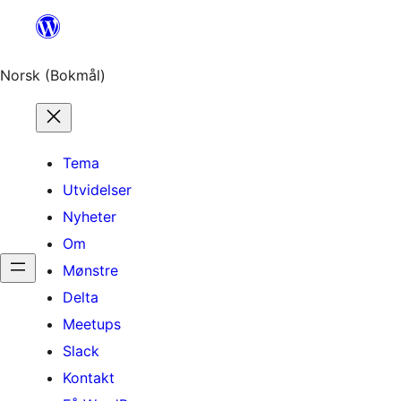
Hopp
til
innhold
Norsk (Bokmål)
Tema
Utvidelser
Nyheter
Om
Mønstre
Delta
Meetups
Slack
Kontakt