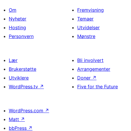
Om
Fremvisning
Nyheter
Temaer
Hosting
Utvidelser
Personvern
Mønstre
Lær
Bli involvert
Brukerstøtte
Arrangementer
Utviklere
Doner
↗
WordPress.tv
↗
Five for the Future
WordPress.com
↗
Matt
↗
bbPress
↗