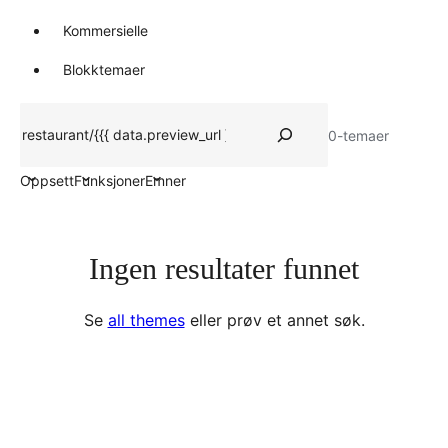
Kommersielle
Blokktemaer
Søk
0-temaer
Oppsett
Funksjoner
Emner
Ingen resultater funnet
Se
all themes
eller prøv et annet søk.