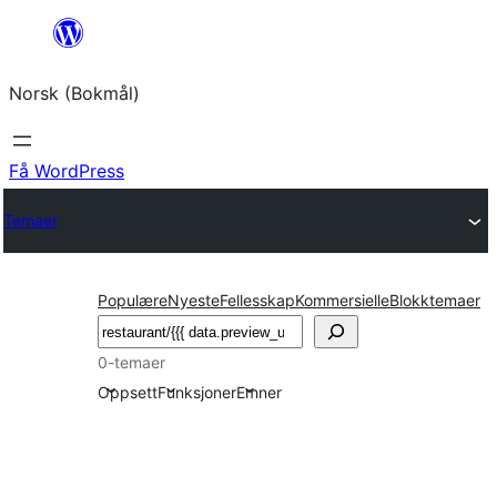
Hopp
til
Norsk (Bokmål)
innhold
Få WordPress
Temaer
Populære
Nyeste
Fellesskap
Kommersielle
Blokktemaer
Søk
0-temaer
Oppsett
Funksjoner
Emner