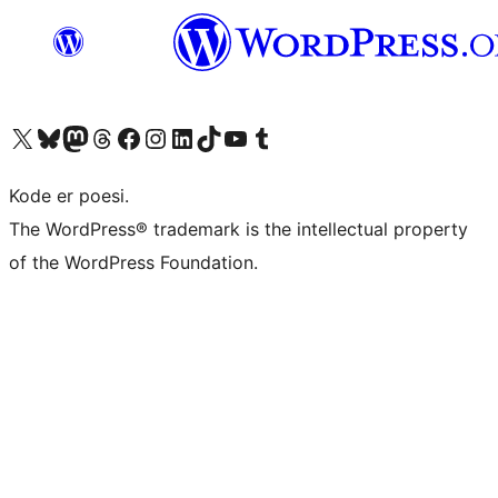
Besøk vår konto på X
Visit our Bluesky account
Besøk vår Mastodon-konto
Visit our Threads account
Besøk vår Facebook-side
Besøk vår Instagram-konto
Besøk vår LinkedIn-konto
Visit our TikTok account
Visit our YouTube channel
Visit our Tumblr account
Kode er poesi.
The WordPress® trademark is the intellectual property
of the WordPress Foundation.