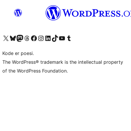
Besøk vår konto på X
Visit our Bluesky account
Besøk vår Mastodon-konto
Visit our Threads account
Besøk vår Facebook-side
Besøk vår Instagram-konto
Besøk vår LinkedIn-konto
Visit our TikTok account
Visit our YouTube channel
Visit our Tumblr account
Kode er poesi.
The WordPress® trademark is the intellectual property
of the WordPress Foundation.