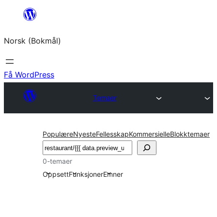
Hopp
til
Norsk (Bokmål)
innhold
Få WordPress
Temaer
Populære
Nyeste
Fellesskap
Kommersielle
Blokktemaer
Søk
0-temaer
Oppsett
Funksjoner
Emner