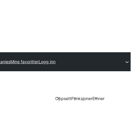
anies
Mine favoritter
Logg inn
Oppsett
Funksjoner
Emner