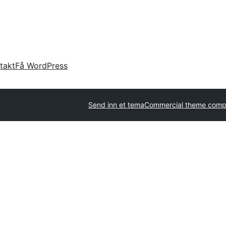
takt
Få WordPress
Send inn et tema
Commercial theme comp