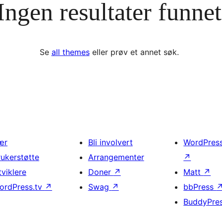
Ingen resultater funnet
Se
all themes
eller prøv et annet søk.
ær
Bli involvert
WordPres
rukerstøtte
Arrangementer
↗
tviklere
Doner
↗
Matt
↗
ordPress.tv
↗
Swag
↗
bbPress
BuddyPre