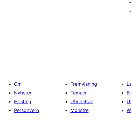
Om
Fremvisning
L
Nyheter
Temaer
B
Hosting
Utvidelser
U
Personvern
Mønstre
W