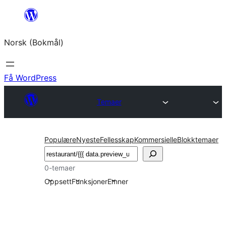
Hopp
til
Norsk (Bokmål)
innhold
Få WordPress
Temaer
Populære
Nyeste
Fellesskap
Kommersielle
Blokktemaer
Søk
0-temaer
Oppsett
Funksjoner
Emner