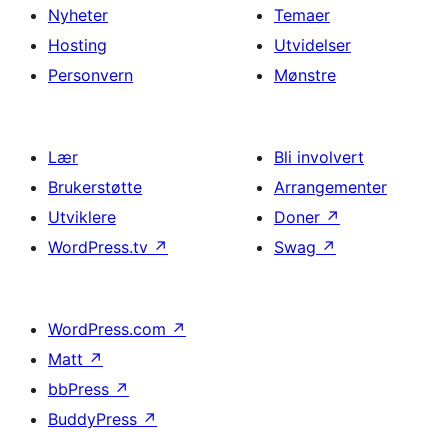
Nyheter
Temaer
Hosting
Utvidelser
Personvern
Mønstre
Lær
Bli involvert
Brukerstøtte
Arrangementer
Utviklere
Doner
↗
WordPress.tv
↗
Swag
↗
WordPress.com
↗
Matt
↗
bbPress
↗
BuddyPress
↗