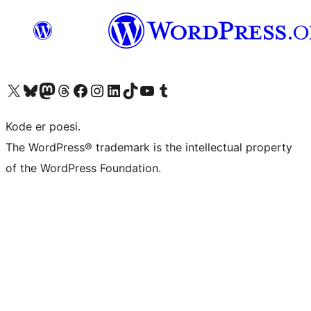
Besøk vår konto på X
Visit our Bluesky account
Besøk vår Mastodon-konto
Visit our Threads account
Besøk vår Facebook-side
Besøk vår Instagram-konto
Besøk vår LinkedIn-konto
Visit our TikTok account
Visit our YouTube channel
Visit our Tumblr account
Kode er poesi.
The WordPress® trademark is the intellectual property
of the WordPress Foundation.