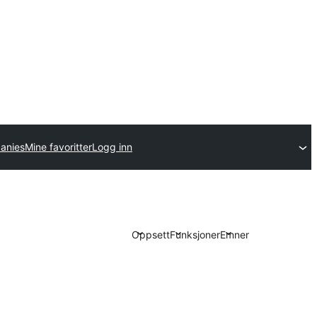
anies
Mine favoritter
Logg inn
Oppsett
Funksjoner
Emner