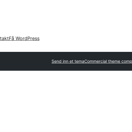
takt
Få WordPress
Send inn et tema
Commercial theme comp