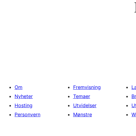
Om
Fremvisning
L
Nyheter
Temaer
B
Hosting
Utvidelser
U
Personvern
Mønstre
W