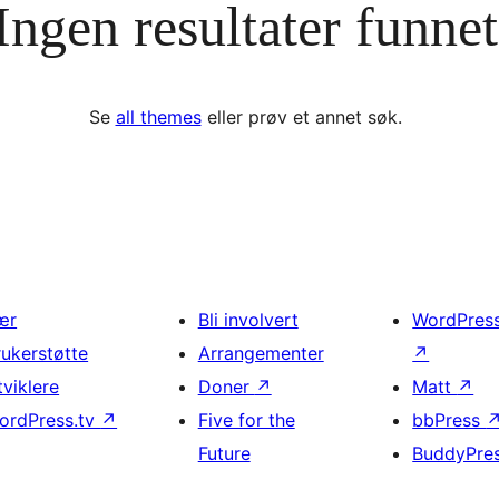
Ingen resultater funnet
Se
all themes
eller prøv et annet søk.
ær
Bli involvert
WordPres
rukerstøtte
Arrangementer
↗
tviklere
Doner
↗
Matt
↗
ordPress.tv
↗
Five for the
bbPress
Future
BuddyPre