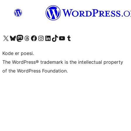
Besøk vår konto på X
Visit our Bluesky account
Besøk vår Mastodon-konto
Visit our Threads account
Besøk vår Facebook-side
Besøk vår Instagram-konto
Besøk vår LinkedIn-konto
Visit our TikTok account
Visit our YouTube channel
Visit our Tumblr account
Kode er poesi.
The WordPress® trademark is the intellectual property
of the WordPress Foundation.