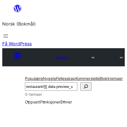
Hopp
til
Norsk (Bokmål)
innhold
Få WordPress
Temaer
Populære
Nyeste
Fellesskap
Kommersielle
Blokktemaer
Søk
0-temaer
Oppsett
Funksjoner
Emner