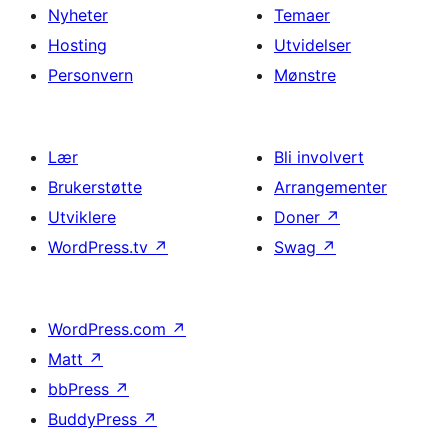
Nyheter
Temaer
Hosting
Utvidelser
Personvern
Mønstre
Lær
Bli involvert
Brukerstøtte
Arrangementer
Utviklere
Doner
↗
WordPress.tv
↗
Swag
↗
WordPress.com
↗
Matt
↗
bbPress
↗
BuddyPress
↗