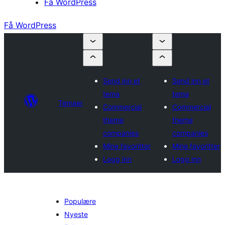
Få WordPress
Få WordPress
Send inn et
Send inn et
tema
tema
Temaer
Commercial
Commercial
theme
theme
companies
companies
Mine favoritter
Mine favoritter
Logg inn
Logg inn
Populære
Nyeste