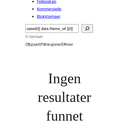
Fellesskap
Kommersielle
Blokktemaer
Søk
0-temaer
Oppsett
Funksjoner
Emner
Ingen
resultater
funnet