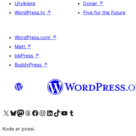
Utviklere
Doner
↗
WordPress.tv
↗
Five for the Future
WordPress.com
↗
Matt
↗
bbPress
↗
BuddyPress
↗
Besøk vår konto på X
Visit our Bluesky account
Besøk vår Mastodon-konto
Visit our Threads account
Besøk vår Facebook-side
Besøk vår Instagram-konto
Besøk vår LinkedIn-konto
Visit our TikTok account
Visit our YouTube channel
Visit our Tumblr account
Kode er poesi.