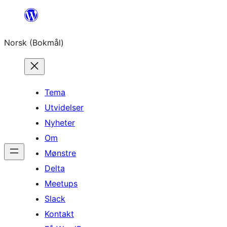
Hopp
til
Norsk (Bokmål)
innhold
Tema
Utvidelser
Nyheter
Om
Mønstre
Delta
Meetups
Slack
Kontakt