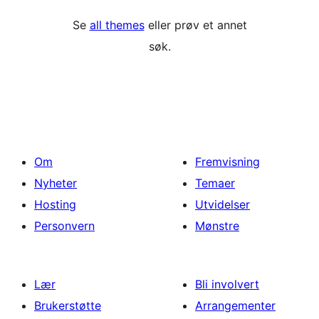
Se
all themes
eller prøv et annet
søk.
Om
Fremvisning
Nyheter
Temaer
Hosting
Utvidelser
Personvern
Mønstre
Lær
Bli involvert
Brukerstøtte
Arrangementer