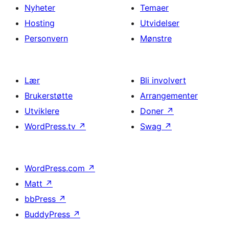
Nyheter
Temaer
Hosting
Utvidelser
Personvern
Mønstre
Lær
Bli involvert
Brukerstøtte
Arrangementer
Utviklere
Doner
↗
WordPress.tv
↗
Swag
↗
WordPress.com
↗
Matt
↗
bbPress
↗
BuddyPress
↗