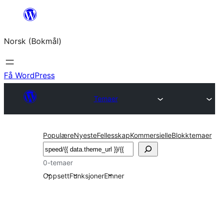
Hopp
til
Norsk (Bokmål)
innhold
Få WordPress
Temaer
Populære
Nyeste
Fellesskap
Kommersielle
Blokktemaer
Søk
0-temaer
Oppsett
Funksjoner
Emner