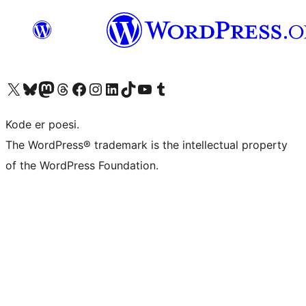
Besøk vår konto på X
Visit our Bluesky account
Besøk vår Mastodon-konto
Visit our Threads account
Besøk vår Facebook-side
Besøk vår Instagram-konto
Besøk vår LinkedIn-konto
Visit our TikTok account
Visit our YouTube channel
Visit our Tumblr account
Kode er poesi.
The WordPress® trademark is the intellectual property
of the WordPress Foundation.