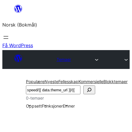
Hopp
til
Norsk (Bokmål)
innhold
Få WordPress
Temaer
Populære
Nyeste
Fellesskap
Kommersielle
Blokktemaer
Søk
0-temaer
Oppsett
Funksjoner
Emner