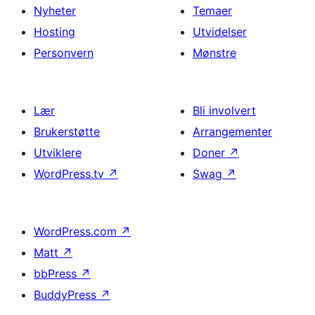
Nyheter
Temaer
Hosting
Utvidelser
Personvern
Mønstre
Lær
Bli involvert
Brukerstøtte
Arrangementer
Utviklere
Doner
↗
WordPress.tv
↗
Swag
↗
WordPress.com
↗
Matt
↗
bbPress
↗
BuddyPress
↗