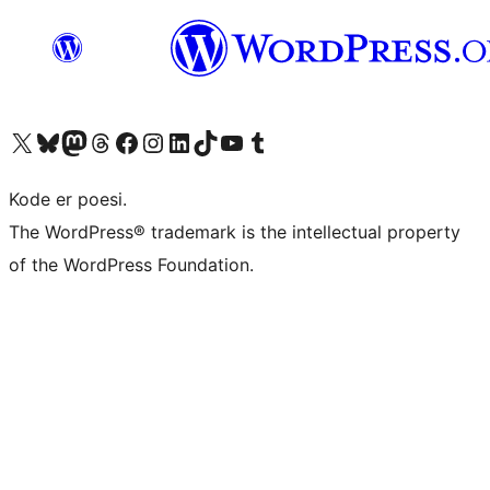
Besøk vår konto på X
Visit our Bluesky account
Besøk vår Mastodon-konto
Visit our Threads account
Besøk vår Facebook-side
Besøk vår Instagram-konto
Besøk vår LinkedIn-konto
Visit our TikTok account
Visit our YouTube channel
Visit our Tumblr account
Kode er poesi.
The WordPress® trademark is the intellectual property
of the WordPress Foundation.