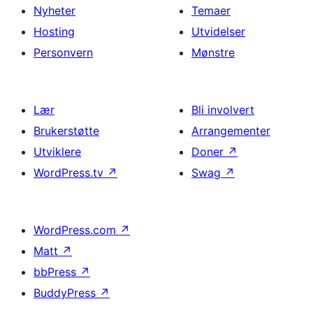
Nyheter
Temaer
Hosting
Utvidelser
Personvern
Mønstre
Lær
Bli involvert
Brukerstøtte
Arrangementer
Utviklere
Doner
↗
WordPress.tv
↗
Swag
↗
WordPress.com
↗
Matt
↗
bbPress
↗
BuddyPress
↗