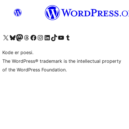
Besøk vår konto på X
Visit our Bluesky account
Besøk vår Mastodon-konto
Visit our Threads account
Besøk vår Facebook-side
Besøk vår Instagram-konto
Besøk vår LinkedIn-konto
Visit our TikTok account
Visit our YouTube channel
Visit our Tumblr account
Kode er poesi.
The WordPress® trademark is the intellectual property
of the WordPress Foundation.