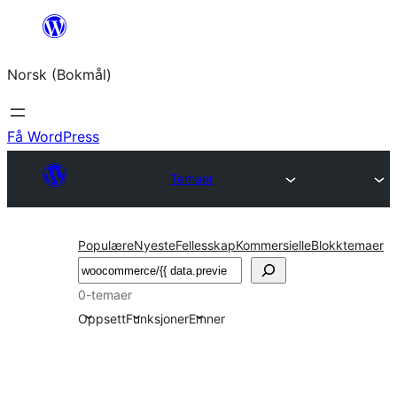
Hopp
til
Norsk (Bokmål)
innhold
Få WordPress
Temaer
Populære
Nyeste
Fellesskap
Kommersielle
Blokktemaer
Søk
0-temaer
Oppsett
Funksjoner
Emner