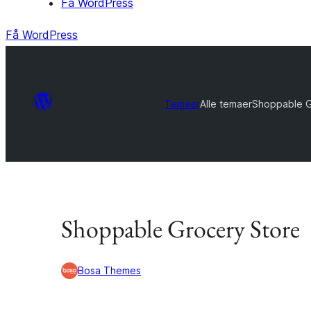
Få WordPress
Få WordPress
Temaer
Alle temaer
Shoppable G
Shoppable Grocery Store
Bosa Themes