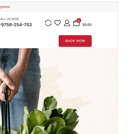
Forhåndsvis
Last ned
Dette er et dattertema til
Hello
Shoppable
.
Versjon
1.0.1
Siste oppdatert
12. mai 2026
Aktive installasjoner
80+
PHP-versjon
5.6
Temaets hjemmeside