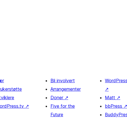
ær
Bli involvert
WordPres
rukerstøtte
Arrangementer
↗
viklere
Doner
↗
Matt
↗
ordPress.tv
↗
Five for the
bbPress
Future
BuddyPre