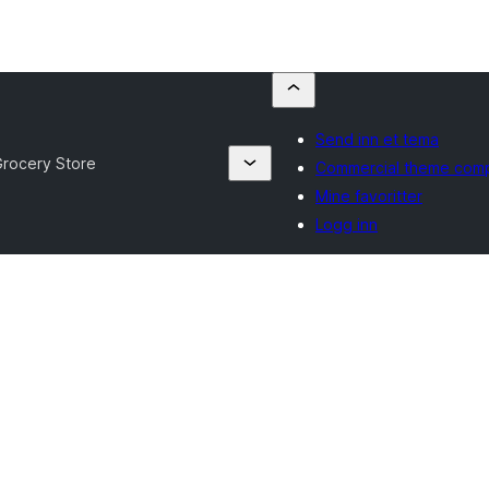
Send inn et tema
rocery Store
Commercial theme com
Mine favoritter
Logg inn