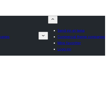
Send inn et tema
panies
Commercial theme companies
Mine favoritter
Logg inn