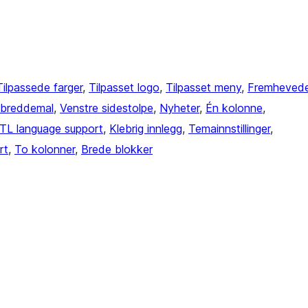
Tilpassede farger
, 
Tilpasset logo
, 
Tilpasset meny
, 
Fremheved
llbreddemal
, 
Venstre sidestolpe
, 
Nyheter
, 
Én kolonne
, 
TL language support
, 
Klebrig innlegg
, 
Temainnstillinger
, 
rt
, 
To kolonner
, 
Brede blokker