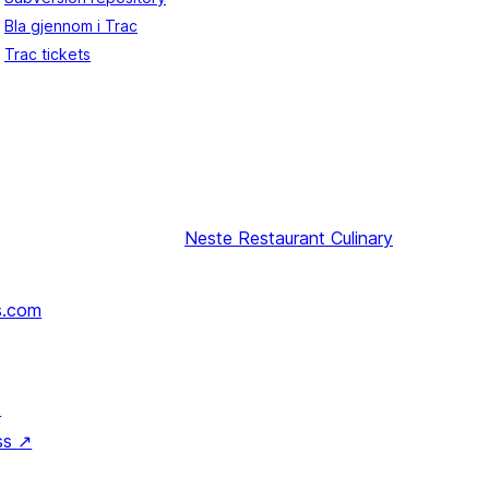
Bla gjennom i Trac
Trac tickets
Neste
Restaurant Culinary
s.com
↗
ss
↗