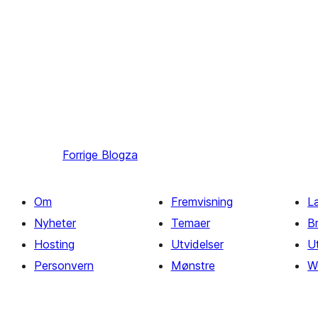
Forrige
Blogza
Om
Fremvisning
L
Nyheter
Temaer
B
Hosting
Utvidelser
Ut
Personvern
Mønstre
W