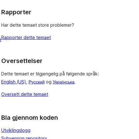
Rapporter
Har dette temaet store problemer?
Rapporter dette temaet
e
Oversettelser
Dette temaet er tilgjengelig på følgende språk:
English (US)
,
Русский
og
Українська
.
Oversett dette temaet
Bla gjennom koden
Utviklingslogg
Subversion repository