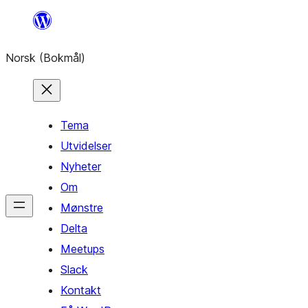
Hopp
til
Norsk (Bokmål)
innhold
Tema
Utvidelser
Nyheter
Om
Mønstre
Delta
Meetups
Slack
Kontakt