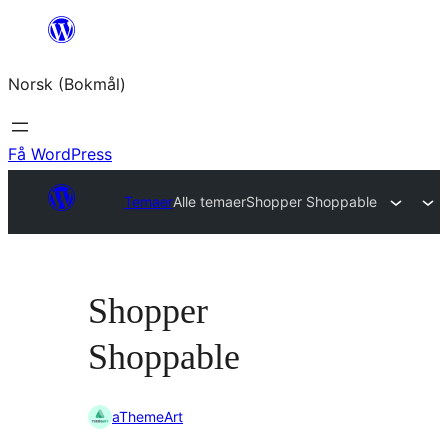
Hopp
til
Norsk (Bokmål)
innhold
Få WordPress
Temaer
Alle temaer
Shopper Shoppable
Shopper
Shoppable
aThemeArt