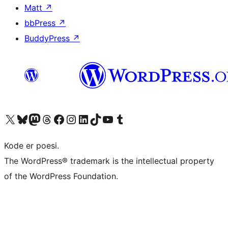
Matt
↗
bbPress
↗
BuddyPress
↗
Besøk vår konto på X
Visit our Bluesky account
Besøk vår Mastodon-konto
Visit our Threads account
Besøk vår Facebook-side
Besøk vår Instagram-konto
Besøk vår LinkedIn-konto
Visit our TikTok account
Visit our YouTube channel
Visit our Tumblr account
Kode er poesi.
The WordPress® trademark is the intellectual property
of the WordPress Foundation.