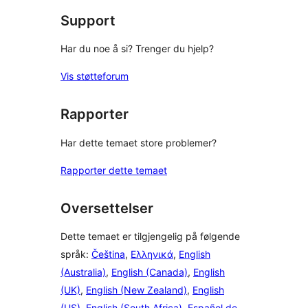
Support
Har du noe å si? Trenger du hjelp?
Vis støtteforum
Rapporter
Har dette temaet store problemer?
Rapporter dette temaet
Oversettelser
Dette temaet er tilgjengelig på følgende
språk:
Čeština
,
Ελληνικά
,
English
(Australia)
,
English (Canada)
,
English
(UK)
,
English (New Zealand)
,
English
(US)
,
English (South Africa)
,
Español de