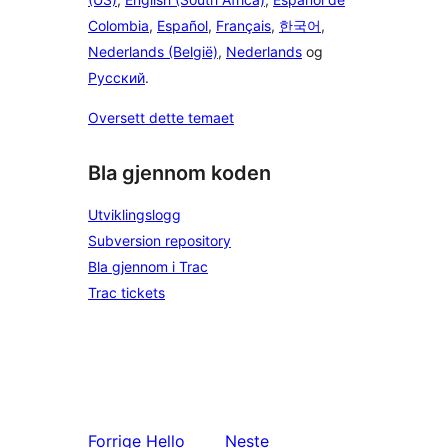
Colombia
,
Español
,
Français
,
한국어
,
Nederlands (België)
,
Nederlands
og
Русский
.
Oversett dette temaet
Bla gjennom koden
Utviklingslogg
Subversion repository
Bla gjennom i Trac
Trac tickets
Forrige
Hello
Neste