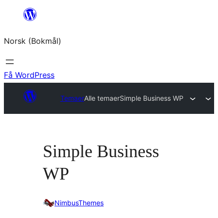
Hopp
til
Norsk (Bokmål)
innhold
Få WordPress
Temaer
Alle temaer
Simple Business WP
Simple Business
WP
NimbusThemes