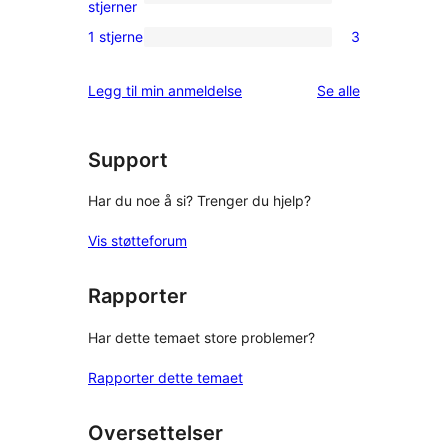
star
0
stjerner
reviews
2-
1 stjerne
3
3
star
1-
reviews
omtalene
Legg til min anmeldelse
Se alle
star
reviews
Support
Har du noe å si? Trenger du hjelp?
Vis støtteforum
Rapporter
Har dette temaet store problemer?
Rapporter dette temaet
Oversettelser