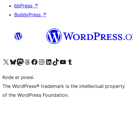
bbPress
↗
BuddyPress
↗
Besøk vår konto på X
Visit our Bluesky account
Besøk vår Mastodon-konto
Visit our Threads account
Besøk vår Facebook-side
Besøk vår Instagram-konto
Besøk vår LinkedIn-konto
Visit our TikTok account
Visit our YouTube channel
Visit our Tumblr account
Kode er poesi.
The WordPress® trademark is the intellectual property
of the WordPress Foundation.