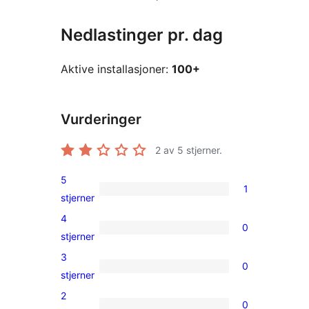
Nedlastinger pr. dag
Aktive installasjoner:
100+
Vurderinger
2
av 5 stjerner.
5
1
1
stjerner
5-
4
0
star
0
stjerner
review
4-
3
0
star
0
stjerner
reviews
3-
2
0