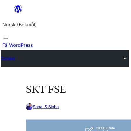
Hopp
til
Norsk (Bokmål)
innhold
Få WordPress
Temaer
SKT FSE
Sonal S Sinha