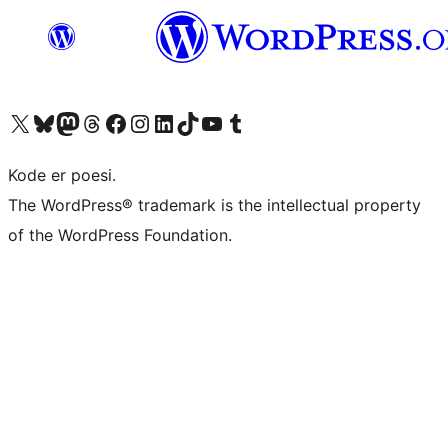
Besøk vår konto på X
Visit our Bluesky account
Besøk vår Mastodon-konto
Visit our Threads account
Besøk vår Facebook-side
Besøk vår Instagram-konto
Besøk vår LinkedIn-konto
Visit our TikTok account
Visit our YouTube channel
Visit our Tumblr account
Kode er poesi.
The WordPress® trademark is the intellectual property
of the WordPress Foundation.