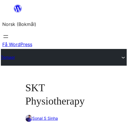
Hopp
til
Norsk (Bokmål)
innhold
Få WordPress
Temaer
SKT
Physiotherapy
Sonal S Sinha