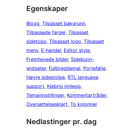
Egenskaper
Blogg
, 
Tilpasset bakgrunn
, 
Tilpassede farger
, 
Tilpasset
sidetopp
, 
Tilpasset logo
, 
Tilpasset
meny
, 
E-handel
, 
Editor style
, 
Fremhevede bilder
, 
Sidebunn-
widgeter
, 
Fullbreddemal
, 
Portefølje
, 
Høyre sidestolpe
, 
RTL language
support
, 
Klebrig innlegg
, 
Temainnstillinger
, 
Kommentartråder
, 
Oversettelsesklart
, 
To kolonner
Nedlastinger pr. dag