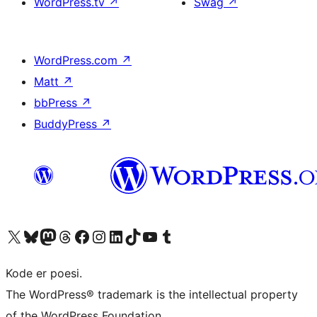
WordPress.tv
↗
Swag
↗
WordPress.com
↗
Matt
↗
bbPress
↗
BuddyPress
↗
Besøk vår konto på X
Visit our Bluesky account
Besøk vår Mastodon-konto
Visit our Threads account
Besøk vår Facebook-side
Besøk vår Instagram-konto
Besøk vår LinkedIn-konto
Visit our TikTok account
Visit our YouTube channel
Visit our Tumblr account
Kode er poesi.
The WordPress® trademark is the intellectual property
of the WordPress Foundation.