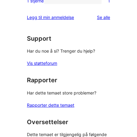
1 stjerne
1
1
star
1-
reviews
omtalene
Legg til min anmeldelse
Se alle
star
review
Support
Har du noe å si? Trenger du hjelp?
Vis støtteforum
Rapporter
Har dette temaet store problemer?
Rapporter dette temaet
Oversettelser
Dette temaet er tilgjengelig på følgende