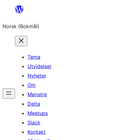
Hopp
til
Norsk (Bokmål)
innhold
Tema
Utvidelser
Nyheter
Om
Mønstre
Delta
Meetups
Slack
Kontakt