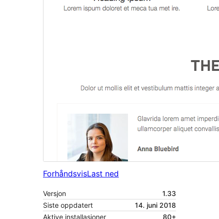
Forhåndsvis
Last ned
Versjon
1.33
Siste oppdatert
14. juni 2018
Aktive installasjoner
80+