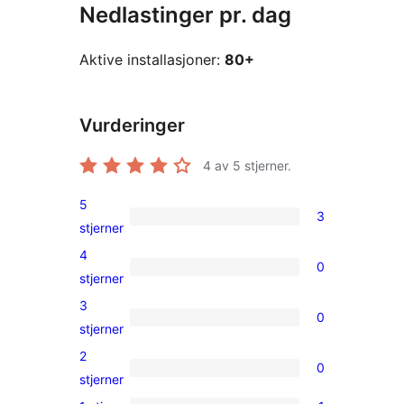
Nedlastinger pr. dag
Aktive installasjoner:
80+
Vurderinger
4
av 5 stjerner.
5
3
3
stjerner
5-
4
0
star
0
stjerner
reviews
4-
3
0
star
0
stjerner
reviews
3-
2
0
star
0
stjerner
reviews
2-