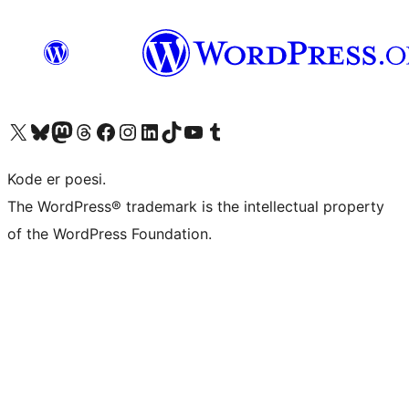
Besøk vår konto på X
Visit our Bluesky account
Besøk vår Mastodon-konto
Visit our Threads account
Besøk vår Facebook-side
Besøk vår Instagram-konto
Besøk vår LinkedIn-konto
Visit our TikTok account
Visit our YouTube channel
Visit our Tumblr account
Kode er poesi.
The WordPress® trademark is the intellectual property
of the WordPress Foundation.