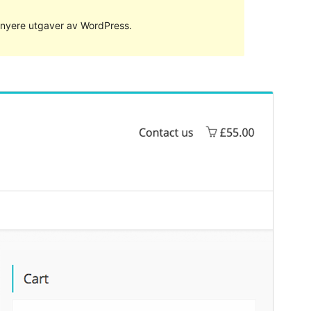
ed nyere utgaver av WordPress.
Forhåndsvis
Last ned
Versjon
1.37
Siste oppdatert
19. februar 2019
Aktive installasjoner
50+
WordPress-versjon
4.5
Temaets hjemmeside