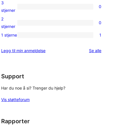
4-
3
0
star
0
stjerner
reviews
3-
2
0
star
0
stjerner
reviews
2-
1 stjerne
1
1
star
1-
reviews
omtalene
Legg til min anmeldelse
Se alle
star
review
Support
Har du noe å si? Trenger du hjelp?
Vis støtteforum
Rapporter