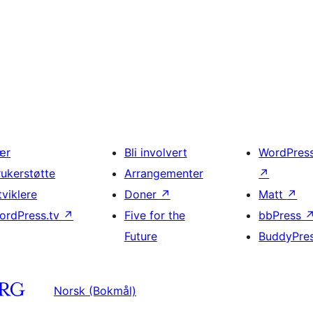
ær
Bli involvert
WordPres
rukerstøtte
Arrangementer
↗
tviklere
Doner
↗
Matt
↗
ordPress.tv
↗
Five for the
bbPress
Future
BuddyPre
Norsk (Bokmål)