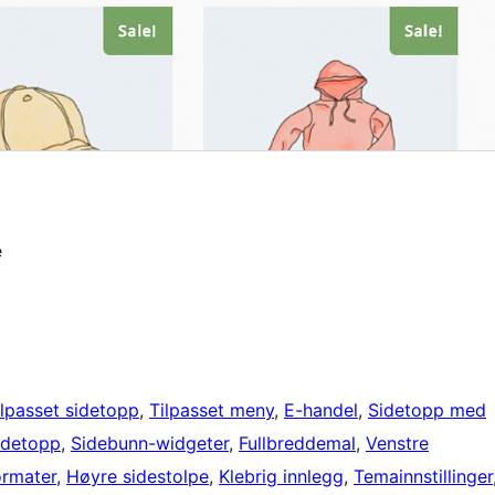
e
ilpasset sidetopp
, 
Tilpasset meny
, 
E-handel
, 
Sidetopp med
sidetopp
, 
Sidebunn-widgeter
, 
Fullbreddemal
, 
Venstre
ormater
, 
Høyre sidestolpe
, 
Klebrig innlegg
, 
Temainnstillinger