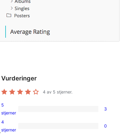
Vurderinger
4
av 5 stjerner.
5
3
3
stjerner
5-
4
0
star
0
stjerner
, 
reviews