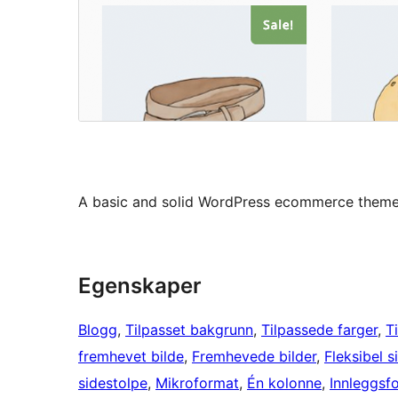
A basic and solid WordPress ecommerce them
Egenskaper
Blogg
, 
Tilpasset bakgrunn
, 
Tilpassede farger
, 
T
fremhevet bilde
, 
Fremhevede bilder
, 
Fleksibel 
sidestolpe
, 
Mikroformat
, 
Én kolonne
, 
Innleggsf