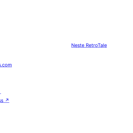
Neste
RetroTale
s.com
↗
ss
↗