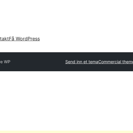
takt
Få WordPress
re WP
Send inn et tema
Commercial them