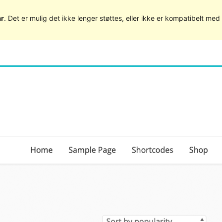
år
. Det er mulig det ikke lenger støttes, eller ikke er kompatibelt m