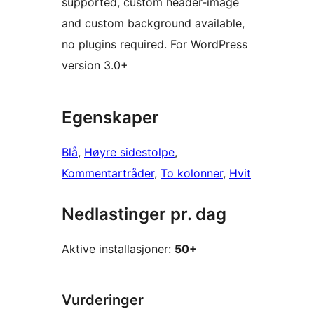
supported, custom header-image
and custom background available,
no plugins required. For WordPress
version 3.0+
Egenskaper
Blå
, 
Høyre sidestolpe
, 
Kommentartråder
, 
To kolonner
, 
Hvit
Nedlastinger pr. dag
Aktive installasjoner:
50+
Vurderinger