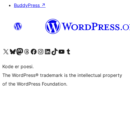
BuddyPress
↗
Besøk vår konto på X
Visit our Bluesky account
Besøk vår Mastodon-konto
Visit our Threads account
Besøk vår Facebook-side
Besøk vår Instagram-konto
Besøk vår LinkedIn-konto
Visit our TikTok account
Visit our YouTube channel
Visit our Tumblr account
Kode er poesi.
The WordPress® trademark is the intellectual property
of the WordPress Foundation.