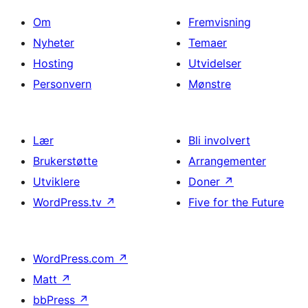
Om
Fremvisning
Nyheter
Temaer
Hosting
Utvidelser
Personvern
Mønstre
Lær
Bli involvert
Brukerstøtte
Arrangementer
Utviklere
Doner
↗
WordPress.tv
↗
Five for the Future
WordPress.com
↗
Matt
↗
bbPress
↗