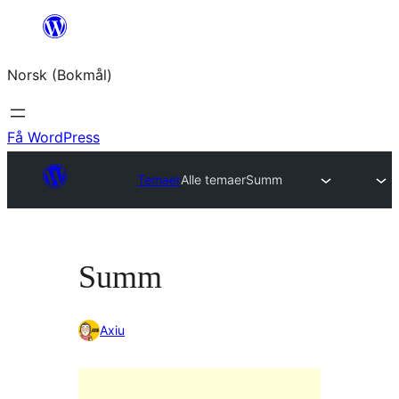
Hopp
til
Norsk (Bokmål)
innhold
Få WordPress
Temaer
Alle temaer
Summ
Summ
Axiu