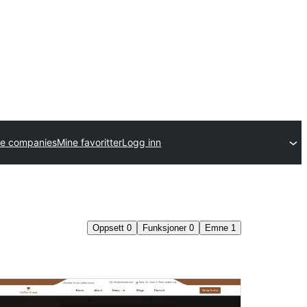
e companies
Mine favoritter
Logg inn
Oppsett
0
Funksjoner
0
Emne
1