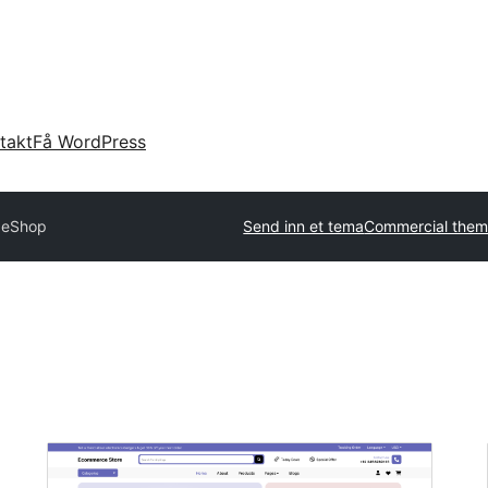
takt
Få WordPress
 eShop
Send inn et tema
Commercial them