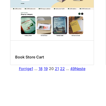
Book Store Cart
Forrige
1
…
18
19
20
21
22
…
49
Neste