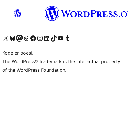
Besøk vår konto på X
Visit our Bluesky account
Besøk vår Mastodon-konto
Visit our Threads account
Besøk vår Facebook-side
Besøk vår Instagram-konto
Besøk vår LinkedIn-konto
Visit our TikTok account
Visit our YouTube channel
Visit our Tumblr account
Kode er poesi.
The WordPress® trademark is the intellectual property
of the WordPress Foundation.