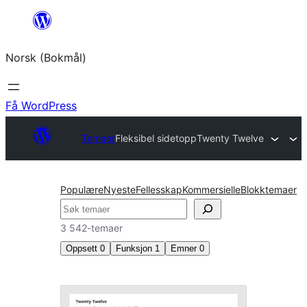
Hopp
til
Norsk (Bokmål)
innhold
Få WordPress
Temaer
Fleksibel sidetopp
Twenty Twelve
Populære
Nyeste
Fellesskap
Kommersielle
Blokktemaer
Søk
3 542-temaer
Oppsett
0
Funksjon
1
Emner
0
Fleksibel