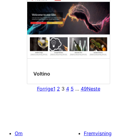
Voltino
Forrige
1
2
3
4
5
…
49
Neste
Om
Fremvisning