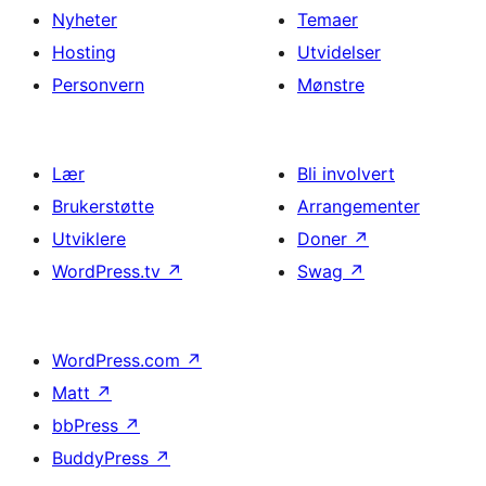
Nyheter
Temaer
Hosting
Utvidelser
Personvern
Mønstre
Lær
Bli involvert
Brukerstøtte
Arrangementer
Utviklere
Doner
↗
WordPress.tv
↗
Swag
↗
WordPress.com
↗
Matt
↗
bbPress
↗
BuddyPress
↗