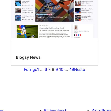
Blogsy News
Forrige
1
…
6
7
8
9
10
…
49
Neste
ær
Bli involvert
WordPres