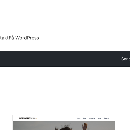
takt
Få WordPress
Send