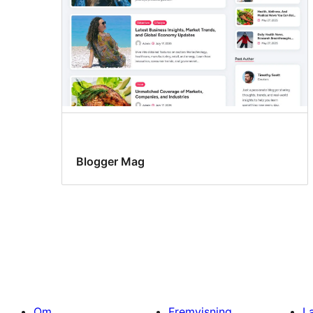
Blogger Mag
Om
Fremvisning
L