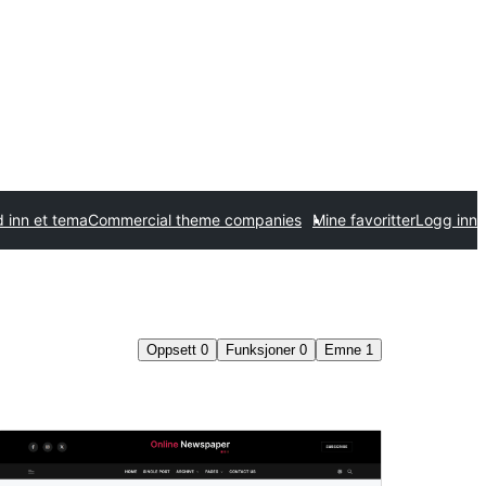
 inn et tema
Commercial theme companies
Mine favoritter
Logg inn
Oppsett
0
Funksjoner
0
Emne
1