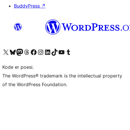
BuddyPress
↗
Besøk vår konto på X
Visit our Bluesky account
Besøk vår Mastodon-konto
Visit our Threads account
Besøk vår Facebook-side
Besøk vår Instagram-konto
Besøk vår LinkedIn-konto
Visit our TikTok account
Visit our YouTube channel
Visit our Tumblr account
Kode er poesi.
The WordPress® trademark is the intellectual property
of the WordPress Foundation.