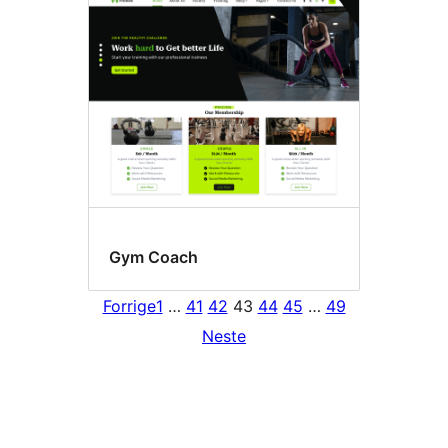
Gym Coach
Forrige
1
…
41
42
43
44
45
…
49
Neste