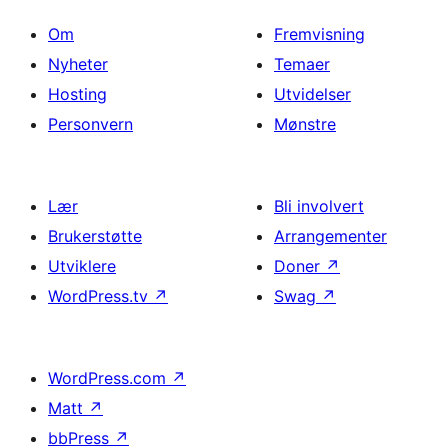
Om
Fremvisning
Nyheter
Temaer
Hosting
Utvidelser
Personvern
Mønstre
Lær
Bli involvert
Brukerstøtte
Arrangementer
Utviklere
Doner
↗
WordPress.tv
↗
Swag
↗
WordPress.com
↗
Matt
↗
bbPress
↗