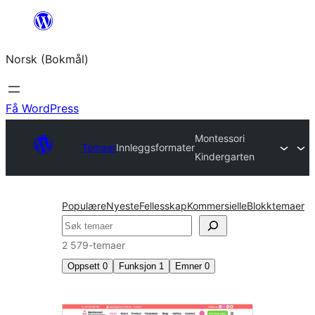
Hopp
til
Norsk (Bokmål)
innhold
Få WordPress
Montessori
Temaer
Innleggsformater
Kindergarten
Populære
Nyeste
Fellesskap
Kommersielle
Blokktemaer
Søk
2 579-temaer
Oppsett
0
Funksjon
1
Emner
0
Innleggsformater