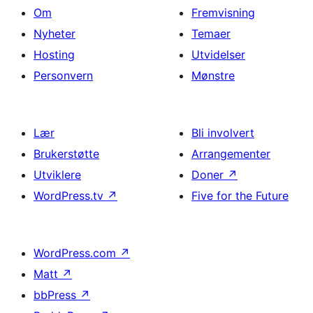
Om
Fremvisning
Nyheter
Temaer
Hosting
Utvidelser
Personvern
Mønstre
Lær
Bli involvert
Brukerstøtte
Arrangementer
Utviklere
Doner
↗
WordPress.tv
↗
Five for the Future
WordPress.com
↗
Matt
↗
bbPress
↗