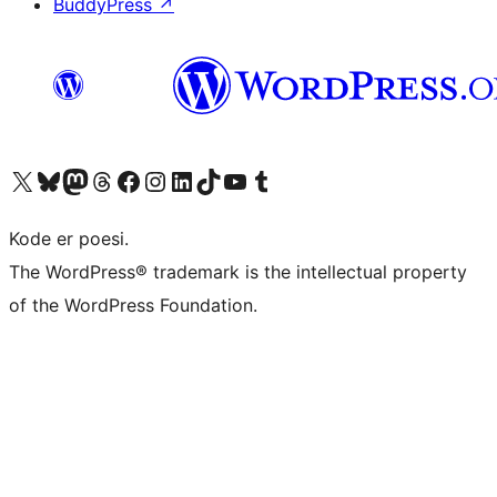
BuddyPress
↗
Besøk vår konto på X
Visit our Bluesky account
Besøk vår Mastodon-konto
Visit our Threads account
Besøk vår Facebook-side
Besøk vår Instagram-konto
Besøk vår LinkedIn-konto
Visit our TikTok account
Visit our YouTube channel
Visit our Tumblr account
Kode er poesi.
The WordPress® trademark is the intellectual property
of the WordPress Foundation.