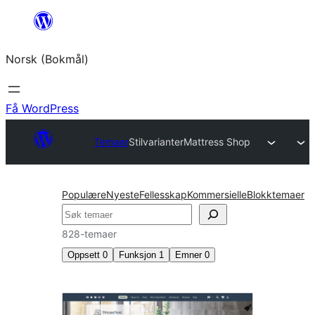
Hopp
til
Norsk (Bokmål)
innhold
Få WordPress
Temaer
Stilvarianter
Mattress Shop
Populære
Nyeste
Fellesskap
Kommersielle
Blokktemaer
Søk
828-temaer
Oppsett
0
Funksjon
1
Emner
0
Stilvarianter