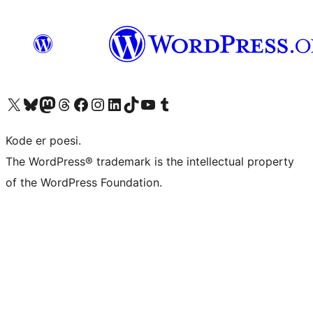
Besøk vår konto på X
Visit our Bluesky account
Besøk vår Mastodon-konto
Visit our Threads account
Besøk vår Facebook-side
Besøk vår Instagram-konto
Besøk vår LinkedIn-konto
Visit our TikTok account
Visit our YouTube channel
Visit our Tumblr account
Kode er poesi.
The WordPress® trademark is the intellectual property
of the WordPress Foundation.