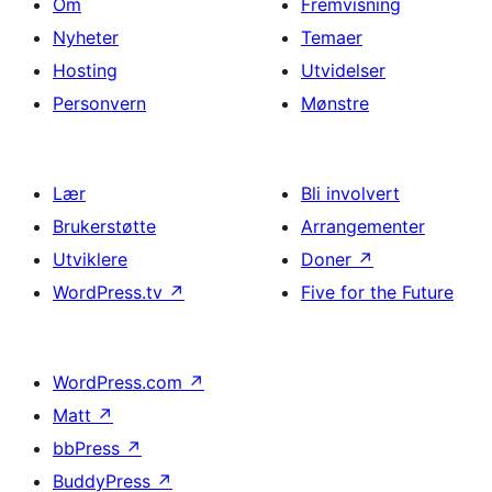
Om
Fremvisning
Nyheter
Temaer
Hosting
Utvidelser
Personvern
Mønstre
Lær
Bli involvert
Brukerstøtte
Arrangementer
Utviklere
Doner
↗
WordPress.tv
↗
Five for the Future
WordPress.com
↗
Matt
↗
bbPress
↗
BuddyPress
↗