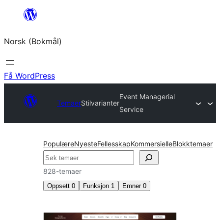
Hopp
til
Norsk (Bokmål)
innhold
Få WordPress
Event Managerial
Temaer
Stilvarianter
Service
Populære
Nyeste
Fellesskap
Kommersielle
Blokktemaer
Søk
828-temaer
Oppsett
0
Funksjon
1
Emner
0
Stilvarianter