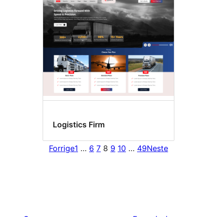
Logistics Firm
Forrige
1
…
6
7
8
9
10
…
49
Neste