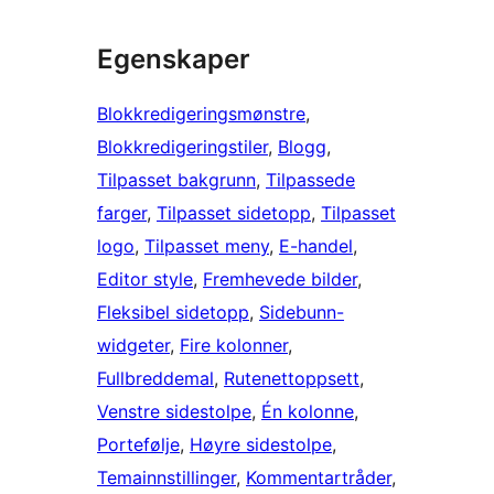
Egenskaper
Blokkredigeringsmønstre
, 
Blokkredigeringstiler
, 
Blogg
, 
Tilpasset bakgrunn
, 
Tilpassede
farger
, 
Tilpasset sidetopp
, 
Tilpasset
logo
, 
Tilpasset meny
, 
E-handel
, 
Editor style
, 
Fremhevede bilder
, 
Fleksibel sidetopp
, 
Sidebunn-
widgeter
, 
Fire kolonner
, 
Fullbreddemal
, 
Rutenettoppsett
, 
Venstre sidestolpe
, 
Én kolonne
, 
Portefølje
, 
Høyre sidestolpe
, 
Temainnstillinger
, 
Kommentartråder
, 