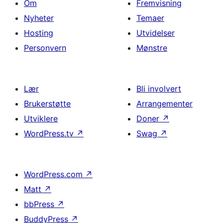
Om
Fremvisning
Nyheter
Temaer
Hosting
Utvidelser
Personvern
Mønstre
Lær
Bli involvert
Brukerstøtte
Arrangementer
Utviklere
Doner
↗
WordPress.tv
↗
Swag
↗
WordPress.com
↗
Matt
↗
bbPress
↗
BuddyPress
↗