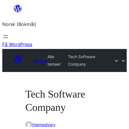
Hopp
til
Norsk (Bokmål)
innhold
Få WordPress
Alle
Tech Software
Temaer
temaer
Company
Tech Software
Company
themeshopy