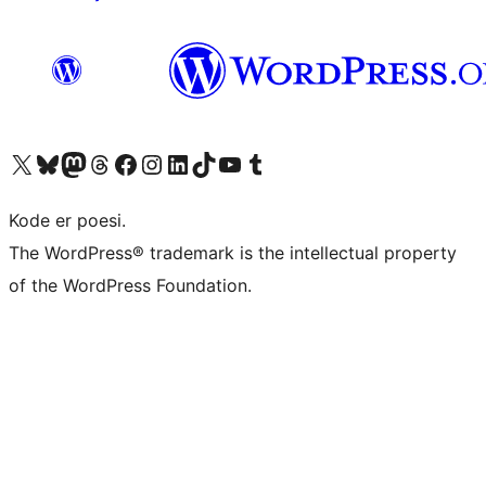
Besøk vår konto på X
Visit our Bluesky account
Besøk vår Mastodon-konto
Visit our Threads account
Besøk vår Facebook-side
Besøk vår Instagram-konto
Besøk vår LinkedIn-konto
Visit our TikTok account
Visit our YouTube channel
Visit our Tumblr account
Kode er poesi.
The WordPress® trademark is the intellectual property
of the WordPress Foundation.