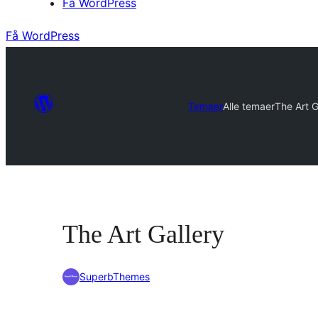
Få WordPress
Få WordPress
Temaer
Alle temaer
The Art G
The Art Gallery
SuperbThemes