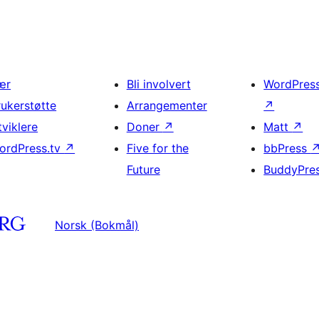
ær
Bli involvert
WordPres
rukerstøtte
Arrangementer
↗
tviklere
Doner
↗
Matt
↗
ordPress.tv
↗
Five for the
bbPress
Future
BuddyPre
Norsk (Bokmål)