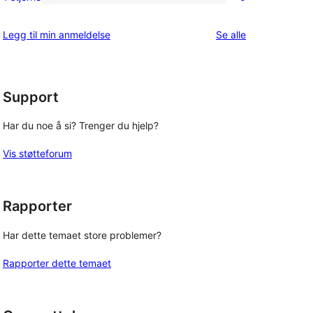
0
star
1-
reviews
omtalene
Legg til min anmeldelse
Se alle
star
reviews
Support
Har du noe å si? Trenger du hjelp?
Vis støtteforum
Rapporter
Har dette temaet store problemer?
Rapporter dette temaet