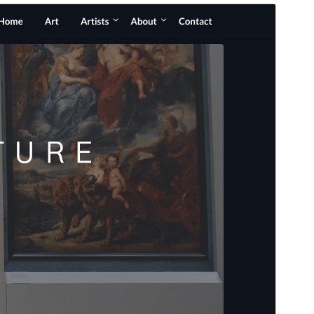
Forhåndsvis
Last ned
Dette er et dattertema til
ImageGridly
.
Versjon
1.7
Siste oppdatert
30. januar 2026
Aktive installasjoner
700+
PHP-versjon
4.0
Temaets hjemmeside