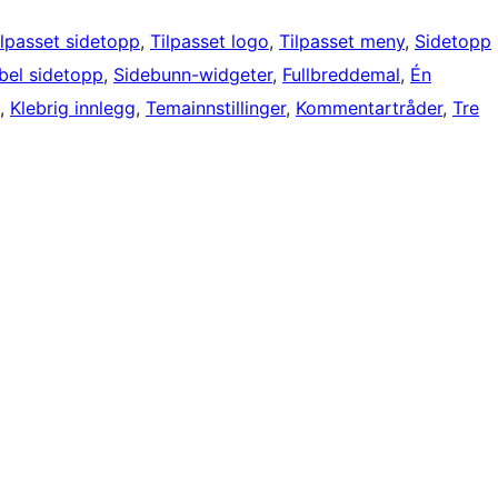
ilpasset sidetopp
, 
Tilpasset logo
, 
Tilpasset meny
, 
Sidetopp
ibel sidetopp
, 
Sidebunn-widgeter
, 
Fullbreddemal
, 
Én
, 
Klebrig innlegg
, 
Temainnstillinger
, 
Kommentartråder
, 
Tre