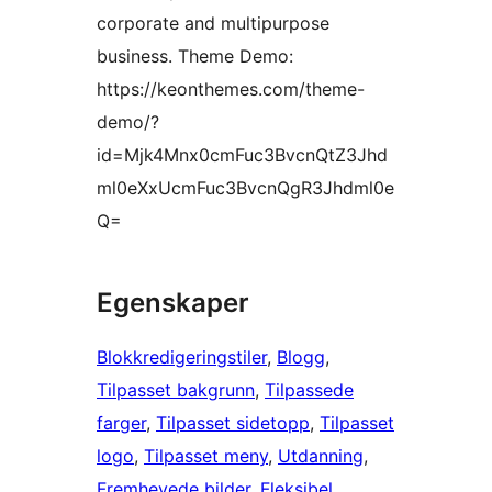
corporate and multipurpose
business. Theme Demo:
https://keonthemes.com/theme-
demo/?
id=Mjk4Mnx0cmFuc3BvcnQtZ3Jhd
ml0eXxUcmFuc3BvcnQgR3Jhdml0e
Q=
Egenskaper
Blokkredigeringstiler
, 
Blogg
, 
Tilpasset bakgrunn
, 
Tilpassede
farger
, 
Tilpasset sidetopp
, 
Tilpasset
logo
, 
Tilpasset meny
, 
Utdanning
, 
Fremhevede bilder
, 
Fleksibel