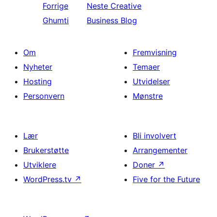
Forrige
Neste
Creative
Ghumti
Business Blog
Om
Fremvisning
Nyheter
Temaer
Hosting
Utvidelser
Personvern
Mønstre
Lær
Bli involvert
Brukerstøtte
Arrangementer
Utviklere
Doner
↗
WordPress.tv
↗
Five for the Future