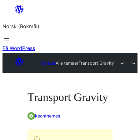
Hopp
til
Norsk (Bokmål)
innhold
Få WordPress
Temaer
Alle temaer
Transport Gravity
Transport Gravity
keonthemes