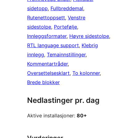
sidetopp
, 
Fullbreddemal
, 
Rutenettoppsett
, 
Venstre
sidestolpe
, 
Portefølje
, 
Innleggsformater
, 
Høyre sidestolpe
, 
RTL language support
, 
Klebrig
innlegg
, 
Temainnstillinger
, 
Kommentartråder
, 
Oversettelsesklart
, 
To kolonner
, 
Brede blokker
Nedlastinger pr. dag
Aktive installasjoner:
80+