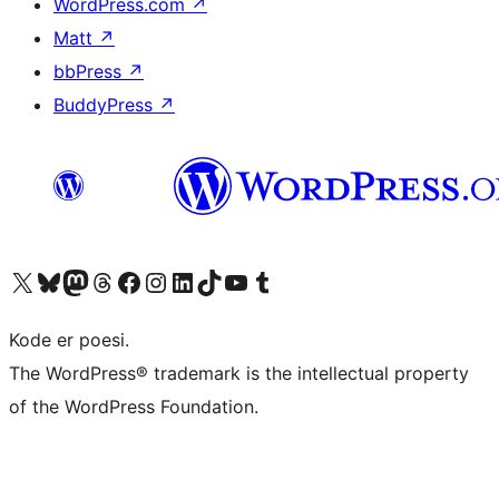
WordPress.com
↗
Matt
↗
bbPress
↗
BuddyPress
↗
Besøk vår konto på X
Visit our Bluesky account
Besøk vår Mastodon-konto
Visit our Threads account
Besøk vår Facebook-side
Besøk vår Instagram-konto
Besøk vår LinkedIn-konto
Visit our TikTok account
Visit our YouTube channel
Visit our Tumblr account
Kode er poesi.
The WordPress® trademark is the intellectual property
of the WordPress Foundation.