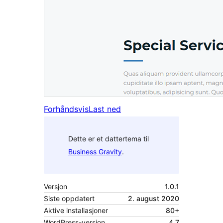
Forhåndsvis
Last ned
Dette er et dattertema til
Business Gravity
.
Versjon
1.0.1
Siste oppdatert
2. august 2020
Aktive installasjoner
80+
WordPress-versjon
4.7