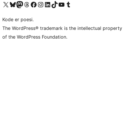
Besøk vår konto på X
Visit our Bluesky account
Besøk vår Mastodon-konto
Visit our Threads account
Besøk vår Facebook-side
Besøk vår Instagram-konto
Besøk vår LinkedIn-konto
Visit our TikTok account
Visit our YouTube channel
Visit our Tumblr account
Kode er poesi.
The WordPress® trademark is the intellectual property
of the WordPress Foundation.