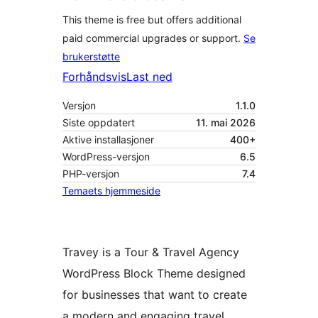
This theme is free but offers additional
paid commercial upgrades or support.
Se
brukerstøtte
Forhåndsvis
Last ned
Versjon
1.1.0
Siste oppdatert
11. mai 2026
Aktive installasjoner
400+
WordPress-versjon
6.5
PHP-versjon
7.4
Temaets hjemmeside
Travey is a Tour & Travel Agency
WordPress Block Theme designed
for businesses that want to create
a modern and engaging travel