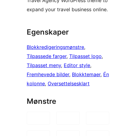
Travel Agency WordPress theme to
expand your travel business online.
Egenskaper
Blokkredigeringsmønstre
, 
Tilpassede farger
, 
Tilpasset logo
, 
Tilpasset meny
, 
Editor style
, 
Fremhevede bilder
, 
Blokktemaer
, 
Én
kolonne
, 
Oversettelsesklart
Mønstre