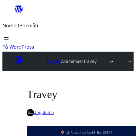
Hopp
til
Norsk (Bokmål)
innhold
Få WordPress
Temaer
Alle temaer
Travey
Travey
Jegstudio