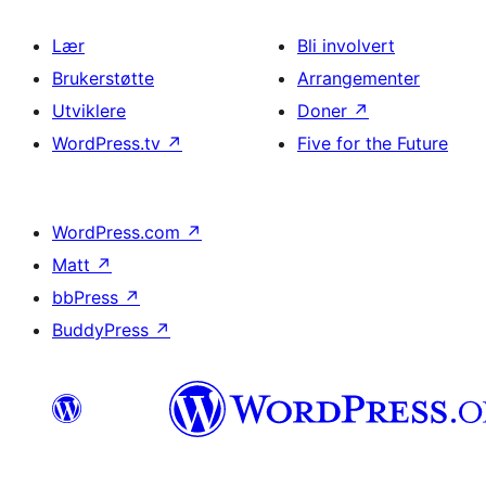
Lær
Bli involvert
Brukerstøtte
Arrangementer
Utviklere
Doner
↗
WordPress.tv
↗
Five for the Future
WordPress.com
↗
Matt
↗
bbPress
↗
BuddyPress
↗