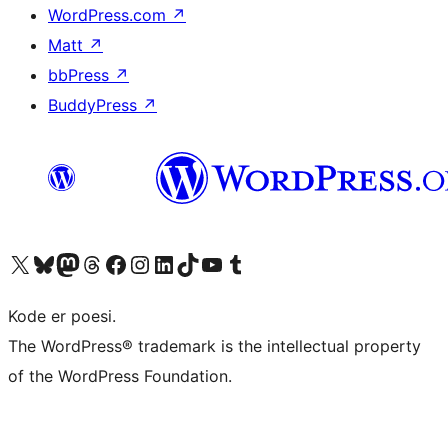
WordPress.com
↗
Matt
↗
bbPress
↗
BuddyPress
↗
Besøk vår konto på X
Visit our Bluesky account
Besøk vår Mastodon-konto
Visit our Threads account
Besøk vår Facebook-side
Besøk vår Instagram-konto
Besøk vår LinkedIn-konto
Visit our TikTok account
Visit our YouTube channel
Visit our Tumblr account
Kode er poesi.
The WordPress® trademark is the intellectual property
of the WordPress Foundation.