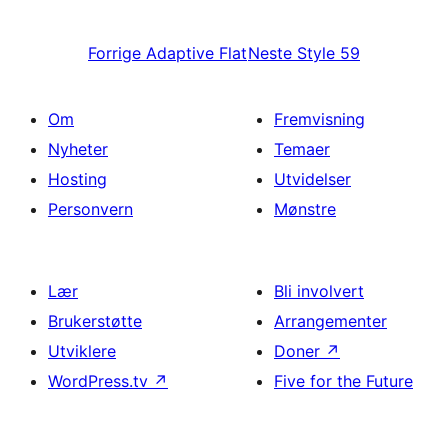
Forrige
Adaptive Flat
Neste
Style 59
Om
Fremvisning
Nyheter
Temaer
Hosting
Utvidelser
Personvern
Mønstre
Lær
Bli involvert
Brukerstøtte
Arrangementer
Utviklere
Doner
↗
WordPress.tv
↗
Five for the Future