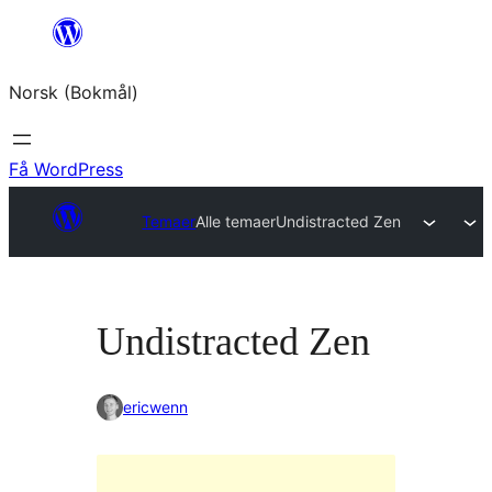
Hopp
til
Norsk (Bokmål)
innhold
Få WordPress
Temaer
Alle temaer
Undistracted Zen
Undistracted Zen
ericwenn