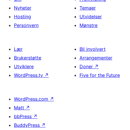
Nyheter
Temaer
Hosting
Utvidelser
Personvern
Mønstre
Lær
Bli involvert
Brukerstøtte
Arrangementer
Utviklere
Doner
↗
WordPress.tv
↗
Five for the Future
WordPress.com
↗
Matt
↗
bbPress
↗
BuddyPress
↗