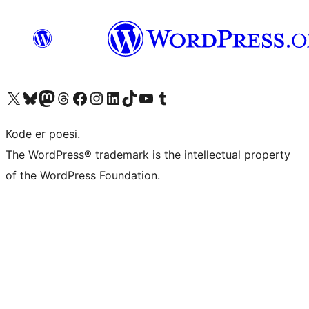
Besøk vår konto på X
Visit our Bluesky account
Besøk vår Mastodon-konto
Visit our Threads account
Besøk vår Facebook-side
Besøk vår Instagram-konto
Besøk vår LinkedIn-konto
Visit our TikTok account
Visit our YouTube channel
Visit our Tumblr account
Kode er poesi.
The WordPress® trademark is the intellectual property
of the WordPress Foundation.