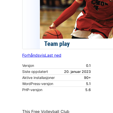
Forhåndsvis
Last ned
Versjon
0.1
Siste oppdatert
20. januar 2023
Aktive installasjoner
90+
WordPress-versjon
5.1
PHP-versjon
5.6
This Free Volleyball Club