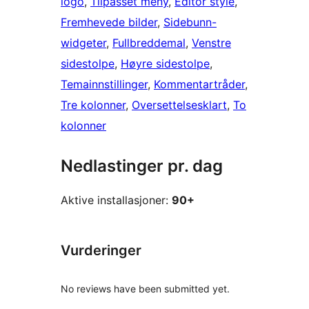
logo
, 
Tilpasset meny
, 
Editor style
, 
Fremhevede bilder
, 
Sidebunn-
widgeter
, 
Fullbreddemal
, 
Venstre
sidestolpe
, 
Høyre sidestolpe
, 
Temainnstillinger
, 
Kommentartråder
, 
Tre kolonner
, 
Oversettelsesklart
, 
To
kolonner
Nedlastinger pr. dag
Aktive installasjoner:
90+
Vurderinger
No reviews have been submitted yet.