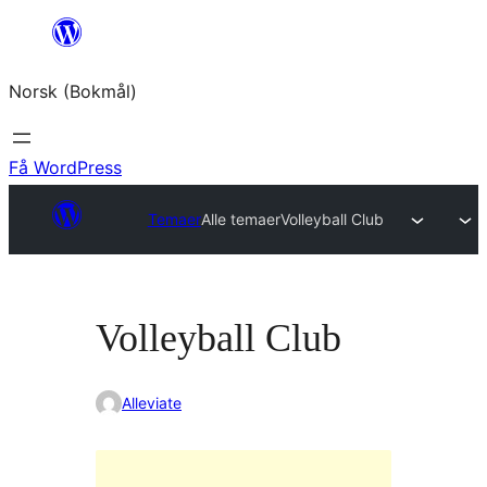
Hopp
til
Norsk (Bokmål)
innhold
Få WordPress
Temaer
Alle temaer
Volleyball Club
Volleyball Club
Alleviate