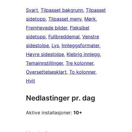
Svart
, 
Tilpasset bakgrunn
, 
Tilpasset
sidetopp
, 
Tilpasset meny
, 
Mørk
, 
Fremhevede bilder
, 
Fleksibel
sidetopp
, 
Fullbreddemal
, 
Venstre
sidestolpe
, 
Lys
, 
Innleggsformater
, 
Høyre sidestolpe
, 
Klebrig innlegg
, 
Temainnstillinger
, 
Tre kolonner
, 
Oversettelsesklart
, 
To kolonner
, 
Hvit
Nedlastinger pr. dag
Aktive installasjoner:
10+