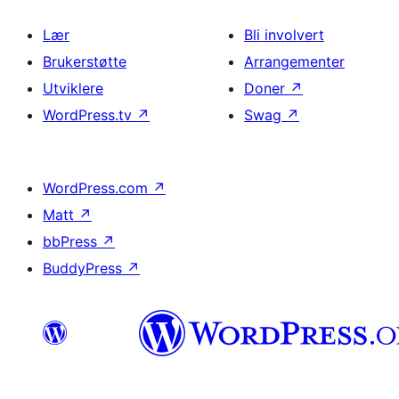
Lær
Bli involvert
Brukerstøtte
Arrangementer
Utviklere
Doner
↗
WordPress.tv
↗
Swag
↗
WordPress.com
↗
Matt
↗
bbPress
↗
BuddyPress
↗