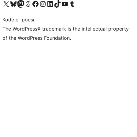
Besøk vår konto på X
Visit our Bluesky account
Besøk vår Mastodon-konto
Visit our Threads account
Besøk vår Facebook-side
Besøk vår Instagram-konto
Besøk vår LinkedIn-konto
Visit our TikTok account
Visit our YouTube channel
Visit our Tumblr account
Kode er poesi.
The WordPress® trademark is the intellectual property
of the WordPress Foundation.