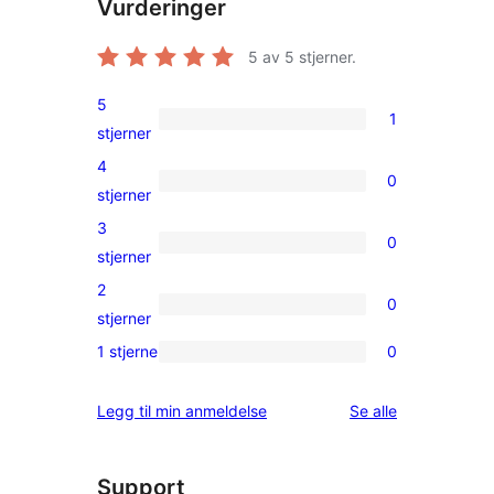
Vurderinger
5
av 5 stjerner.
5
1
1
stjerner
5-
4
0
star
0
stjerner
review
4-
3
0
star
0
stjerner
reviews
3-
2
0
star
0
stjerner
reviews
2-
1 stjerne
0
0
star
1-
reviews
omtalene
Legg til min anmeldelse
Se alle
star
reviews
Support