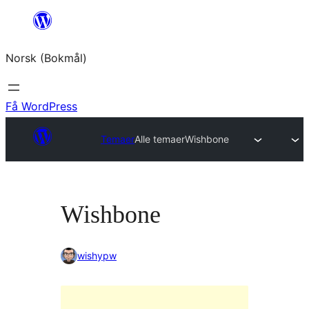
Hopp
til
Norsk (Bokmål)
innhold
Få WordPress
Temaer
Alle temaer
Wishbone
Wishbone
wishypw