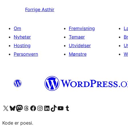
Forrige
Asthir
Om
Fremvisning
L
Nyheter
Temaer
B
Hosting
Utvidelser
U
Personvern
Mønstre
W
Besøk vår konto på X
Visit our Bluesky account
Besøk vår Mastodon-konto
Visit our Threads account
Besøk vår Facebook-side
Besøk vår Instagram-konto
Besøk vår LinkedIn-konto
Visit our TikTok account
Visit our YouTube channel
Visit our Tumblr account
Kode er poesi.