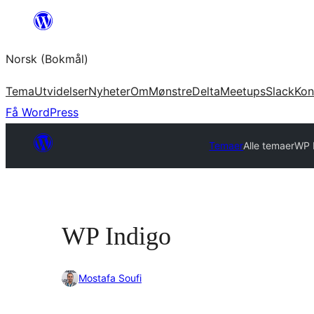
Hopp
til
Norsk (Bokmål)
innhold
Tema
Utvidelser
Nyheter
Om
Mønstre
Delta
Meetups
Slack
Kon
Få WordPress
Temaer
Alle temaer
WP 
WP Indigo
Mostafa Soufi