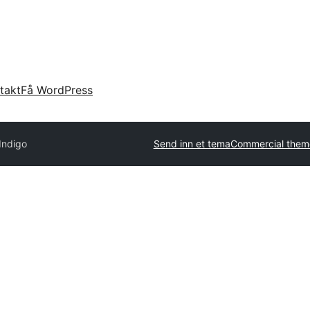
takt
Få WordPress
Indigo
Send inn et tema
Commercial them