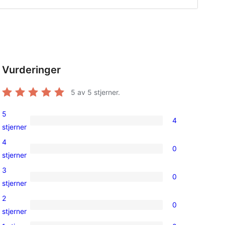
Vurderinger
5
av 5 stjerner.
5
4
4
stjerner
5-
4
0
star
0
stjerner
reviews
4-
3
0
star
0
stjerner
reviews
3-
2
0
star
0
stjerner
reviews
2-