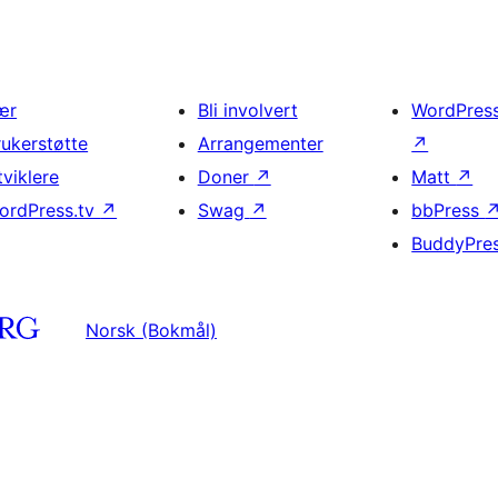
ær
Bli involvert
WordPres
rukerstøtte
Arrangementer
↗
tviklere
Doner
↗
Matt
↗
ordPress.tv
↗
Swag
↗
bbPress
BuddyPre
Norsk (Bokmål)