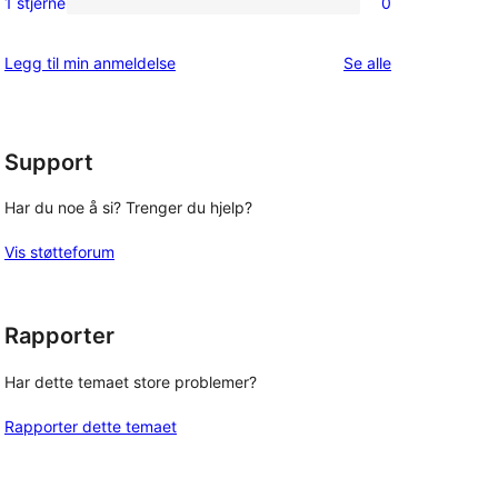
1 stjerne
0
0
star
1-
reviews
omtalene
Legg til min anmeldelse
Se alle
star
reviews
Support
Har du noe å si? Trenger du hjelp?
Vis støtteforum
Rapporter
Har dette temaet store problemer?
Rapporter dette temaet