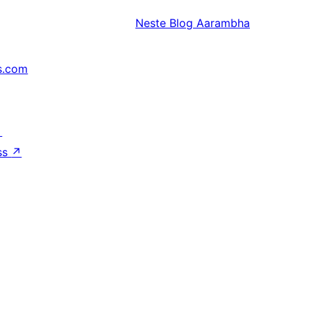
Neste
Blog Aarambha
s.com
↗
ss
↗