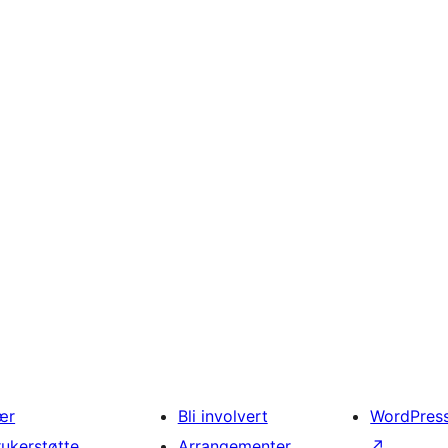
ær
Bli involvert
WordPres
rukerstøtte
Arrangementer
↗