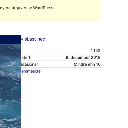
ed nyere utgaver av WordPress.
Forhåndsvis
Last ned
Versjon
1.142
Siste oppdatert
9. desember 2018
Aktive installasjoner
Mindre enn 10
Temaets hjemmeside