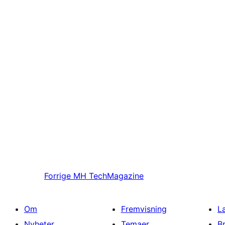
Forrige
MH TechMagazine
Om
Fremvisning
L
Nyheter
Temaer
B