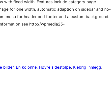
s with fixed width. Features include category page
image for one width, automatic adaption on sidebar and no-
stom menu for header and footer and a custom background.
information see http://wpmedia25-
 bilder
, 
Én kolonne
, 
Høyre sidestolpe
, 
Klebrig innlegg
, 