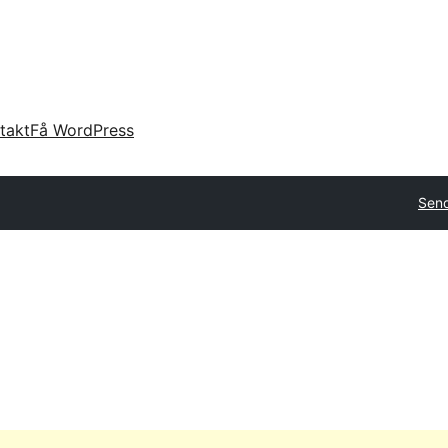
takt
Få WordPress
Send