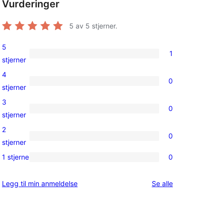
Vurderinger
5
av 5 stjerner.
5
1
1
stjerner
5-
4
0
star
0
stjerner
review
4-
3
0
star
0
stjerner
reviews
3-
2
0
star
0
stjerner
reviews
2-
1 stjerne
0
0
star
1-
reviews
omtalene
Legg til min anmeldelse
Se alle
star
reviews