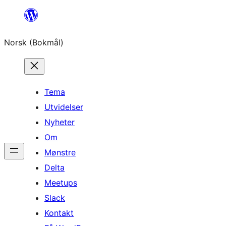
Hopp
til
Norsk (Bokmål)
innhold
Tema
Utvidelser
Nyheter
Om
Mønstre
Delta
Meetups
Slack
Kontakt