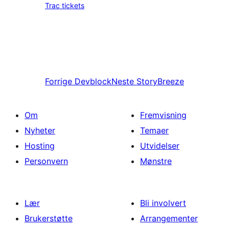
Trac tickets
Forrige
Devblock
Neste
StoryBreeze
Om
Fremvisning
Nyheter
Temaer
Hosting
Utvidelser
Personvern
Mønstre
Lær
Bli involvert
Brukerstøtte
Arrangementer