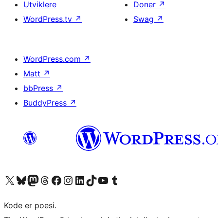
Utviklere
Doner
↗
WordPress.tv
↗
Swag
↗
WordPress.com
↗
Matt
↗
bbPress
↗
BuddyPress
↗
Besøk vår konto på X
Visit our Bluesky account
Besøk vår Mastodon-konto
Visit our Threads account
Besøk vår Facebook-side
Besøk vår Instagram-konto
Besøk vår LinkedIn-konto
Visit our TikTok account
Visit our YouTube channel
Visit our Tumblr account
Kode er poesi.