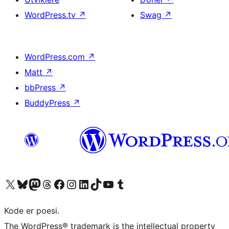
WordPress.tv
↗
Swag
↗
WordPress.com
↗
Matt
↗
bbPress
↗
BuddyPress
↗
Besøk vår konto på X
Visit our Bluesky account
Besøk vår Mastodon-konto
Visit our Threads account
Besøk vår Facebook-side
Besøk vår Instagram-konto
Besøk vår LinkedIn-konto
Visit our TikTok account
Visit our YouTube channel
Visit our Tumblr account
Kode er poesi.
The WordPress® trademark is the intellectual property