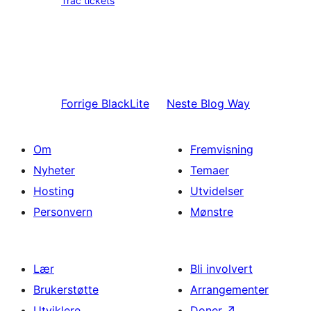
Trac tickets
Forrige
BlackLite
Neste
Blog Way
Om
Fremvisning
Nyheter
Temaer
Hosting
Utvidelser
Personvern
Mønstre
Lær
Bli involvert
Brukerstøtte
Arrangementer
Utviklere
Doner
↗