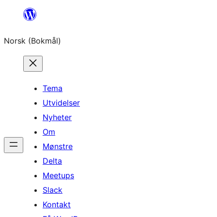
Hopp
til
Norsk (Bokmål)
innhold
Tema
Utvidelser
Nyheter
Om
Mønstre
Delta
Meetups
Slack
Kontakt