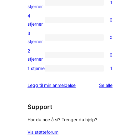
1
1
stjerner
5-
4
0
star
0
stjerner
review
4-
3
0
star
0
stjerner
reviews
3-
2
0
star
0
stjerner
reviews
2-
1 stjerne
1
1
star
1-
reviews
omtalene
Legg til min anmeldelse
Se alle
star
review
Support
Har du noe å si? Trenger du hjelp?
Vis støtteforum