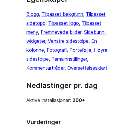
Blogg
, 
Tilpasset bakgrunn
, 
Tilpasset
sidetopp
, 
Tilpasset logo
, 
Tilpasset
meny
, 
Fremhevede bilder
, 
Sidebunn-
widgeter
, 
Venstre sidestolpe
, 
Én
kolonne
, 
Fotografi
, 
Portefølje
, 
Høyre
sidestolpe
, 
Temainnstillinger
, 
Kommentartråder
, 
Oversettelsesklart
Nedlastinger pr. dag
Aktive installasjoner:
200+
Vurderinger