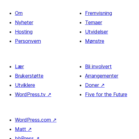
Om
Fremvisning
Nyheter
Temaer
Hosting
Utvidelser
Personvern
Mønstre
Lær
Bli involvert
Brukerstøtte
Arrangementer
Utviklere
Doner
↗
WordPress.tv
↗
Five for the Future
WordPress.com
↗
Matt
↗
bbPress
↗