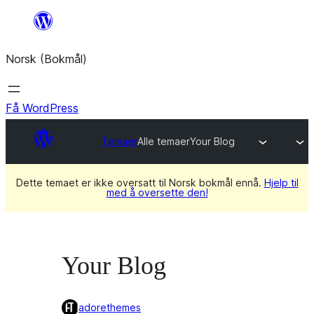
Hopp
til
Norsk (Bokmål)
innhold
Få WordPress
Temaer
Alle temaer
Your Blog
Dette temaet er ikke oversatt til Norsk bokmål ennå.
Hjelp til
med å oversette den!
Your Blog
adorethemes