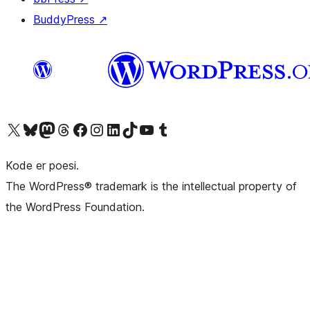
BuddyPress
↗
Besøk vår konto på X
Visit our Bluesky account
Besøk vår Mastodon-konto
Visit our Threads account
Besøk vår Facebook-side
Besøk vår Instagram-konto
Besøk vår LinkedIn-konto
Visit our TikTok account
Visit our YouTube channel
Visit our Tumblr account
Kode er poesi.
The WordPress® trademark is the intellectual property of
the WordPress Foundation.