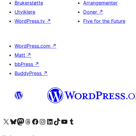
Brukerstøtte
Arrangementer
Utviklere
Doner
↗
WordPress.tv
↗
Five for the Future
WordPress.com
↗
Matt
↗
bbPress
↗
BuddyPress
↗
Besøk vår konto på X
Visit our Bluesky account
Besøk vår Mastodon-konto
Visit our Threads account
Besøk vår Facebook-side
Besøk vår Instagram-konto
Besøk vår LinkedIn-konto
Visit our TikTok account
Visit our YouTube channel
Visit our Tumblr account