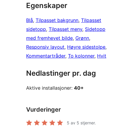
Egenskaper
Blå
, 
Tilpasset bakgrunn
, 
Tilpasset
sidetopp
, 
Tilpasset meny
, 
Sidetopp
med fremhevet bilde
, 
Grønn
, 
Responsiv layout
, 
Høyre sidestolpe
, 
Kommentartråder
, 
To kolonner
, 
Hvit
Nedlastinger pr. dag
Aktive installasjoner:
40+
Vurderinger
5
av 5 stjerner.