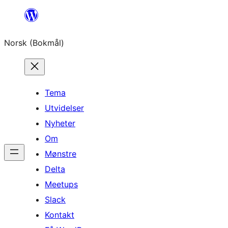
Hopp
til
Norsk (Bokmål)
innhold
Tema
Utvidelser
Nyheter
Om
Mønstre
Delta
Meetups
Slack
Kontakt