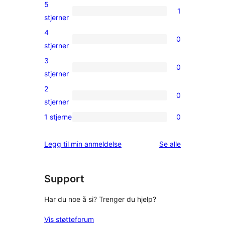
5
1
1
stjerner
5-
4
0
star
0
stjerner
review
4-
3
0
star
0
stjerner
reviews
3-
2
0
star
0
stjerner
reviews
2-
1 stjerne
0
0
star
1-
reviews
omtalene
Legg til min anmeldelse
Se alle
star
reviews
Support
Har du noe å si? Trenger du hjelp?
Vis støtteforum