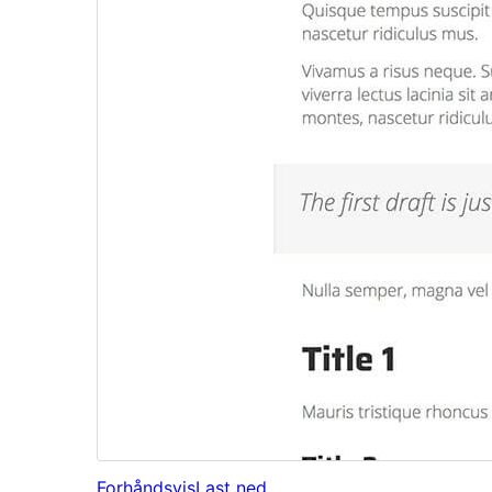
Forhåndsvis
Last ned