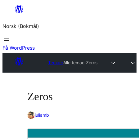
Hopp
til
Norsk (Bokmål)
innhold
Få WordPress
Temaer
Alle temaer
Zeros
Zeros
juliamb