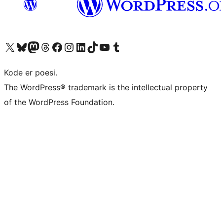
Besøk vår konto på X
Visit our Bluesky account
Besøk vår Mastodon-konto
Visit our Threads account
Besøk vår Facebook-side
Besøk vår Instagram-konto
Besøk vår LinkedIn-konto
Visit our TikTok account
Visit our YouTube channel
Visit our Tumblr account
Kode er poesi.
The WordPress® trademark is the intellectual property
of the WordPress Foundation.