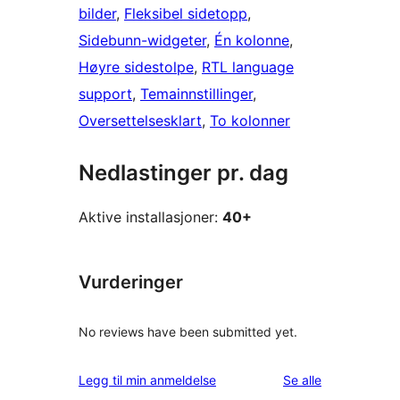
bilder
, 
Fleksibel sidetopp
, 
Sidebunn-widgeter
, 
Én kolonne
, 
Høyre sidestolpe
, 
RTL language
support
, 
Temainnstillinger
, 
Oversettelsesklart
, 
To kolonner
Nedlastinger pr. dag
Aktive installasjoner:
40+
Vurderinger
No reviews have been submitted yet.
omtalene
Legg til min anmeldelse
Se alle