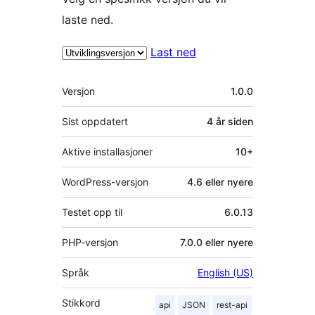
laste ned.
Last ned
Meta
Versjon
1.0.0
Sist oppdatert
4 år
siden
Aktive installasjoner
10+
WordPress-versjon
4.6 eller nyere
Testet opp til
6.0.13
PHP-versjon
7.0.0 eller nyere
Språk
English (US)
Stikkord
api
JSON
rest-api