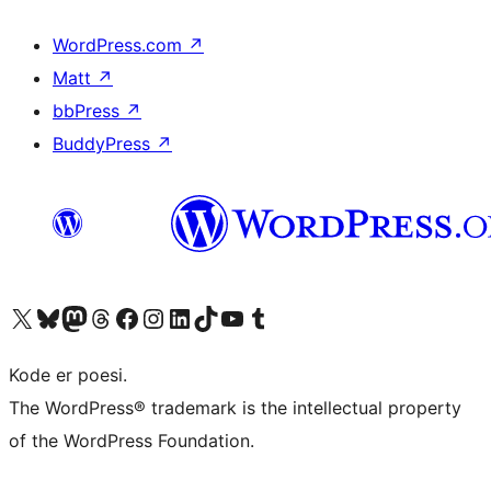
WordPress.com
↗
Matt
↗
bbPress
↗
BuddyPress
↗
Besøk vår konto på X
Visit our Bluesky account
Besøk vår Mastodon-konto
Visit our Threads account
Besøk vår Facebook-side
Besøk vår Instagram-konto
Besøk vår LinkedIn-konto
Visit our TikTok account
Visit our YouTube channel
Visit our Tumblr account
Kode er poesi.
The WordPress® trademark is the intellectual property
of the WordPress Foundation.