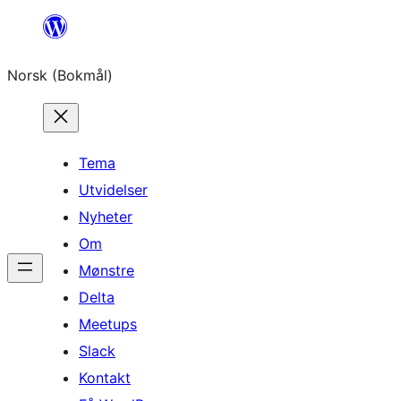
Hopp
til
Norsk (Bokmål)
innhold
Tema
Utvidelser
Nyheter
Om
Mønstre
Delta
Meetups
Slack
Kontakt