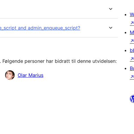
W
e_script and admin_enqueue_script?
M
b
ølgende personer har bidratt til denne utvidelsen:
B
Olar Marius