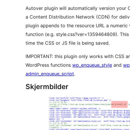
Autover plugin will automatically version your C
a Content Distribution Network (CDN) for delive
plugin appends to the resource URL a numeric 
function (e.g. style.css?ver=1359464809). Thi
time the CSS or JS file is being saved.
IMPORTANT: this plugin only works with CSS an
WordPress functions
wp_enqueue_style
and
wp
admin_enqueue_script
.
Skjermbilder