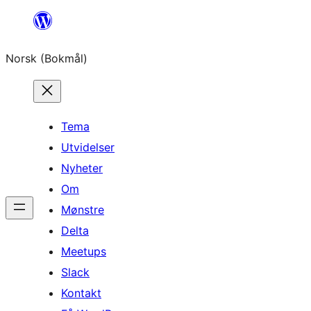
Hopp
til
Norsk (Bokmål)
innhold
Tema
Utvidelser
Nyheter
Om
Mønstre
Delta
Meetups
Slack
Kontakt