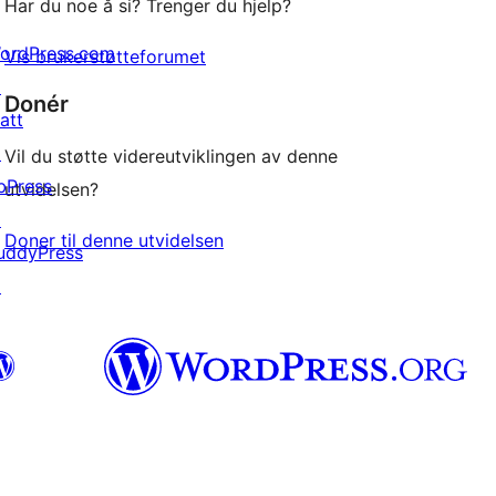
Har du noe å si? Trenger du hjelp?
ordPress.com
Vis brukerstøtteforumet
↗
Donér
att
↗
Vil du støtte videreutviklingen av denne
bPress
utvidelsen?
↗
Doner til denne utvidelsen
uddyPress
↗