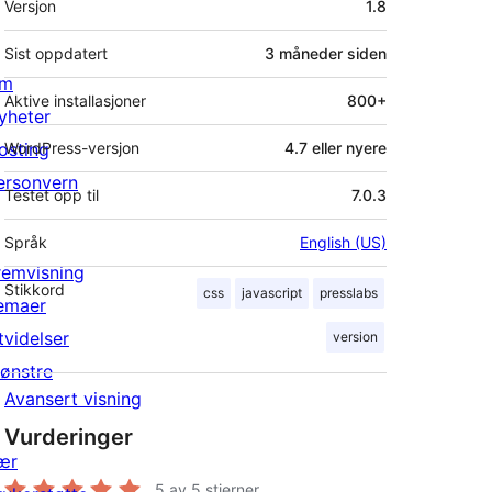
Versjon
1.8
Sist oppdatert
3 måneder
siden
m
Aktive installasjoner
800+
yheter
osting
WordPress-versjon
4.7 eller nyere
ersonvern
Testet opp til
7.0.3
Språk
English (US)
remvisning
Stikkord
css
javascript
presslabs
emaer
tvidelser
version
ønstre
Avansert visning
Vurderinger
ær
5
av 5 stjerner.