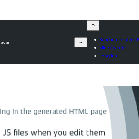
Send inn en utvidel
tover
Mine favoritter
Logg inn