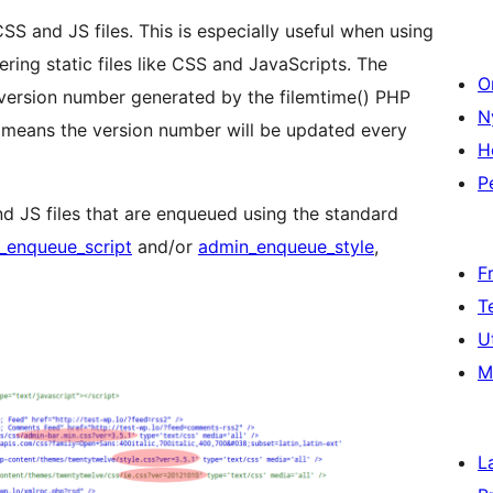
SS and JS files. This is especially useful when using
ring static files like CSS and JavaScripts. The
O
version number generated by the filemtime() PHP
N
s means the version number will be updated every
H
P
d JS files that are enqueued using the standard
_enqueue_script
and/or
admin_enqueue_style
,
F
T
U
M
L