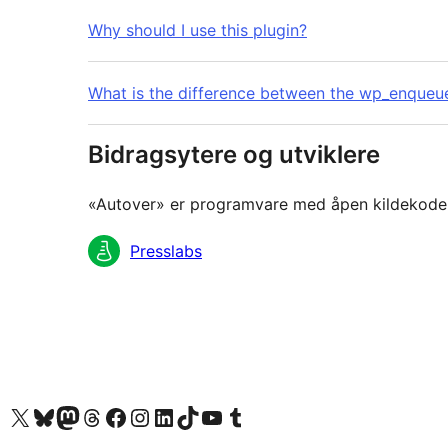
Why should I use this plugin?
What is the difference between the wp_enqueu
Bidragsytere og utviklere
«Autover» er programvare med åpen kildekode. F
Bidragsytere
Presslabs
Besøk vår konto på X
Visit our Bluesky account
Besøk vår Mastodon-konto
Visit our Threads account
Besøk vår Facebook-side
Besøk vår Instagram-konto
Besøk vår LinkedIn-konto
Visit our TikTok account
Visit our YouTube channel
Visit our Tumblr account