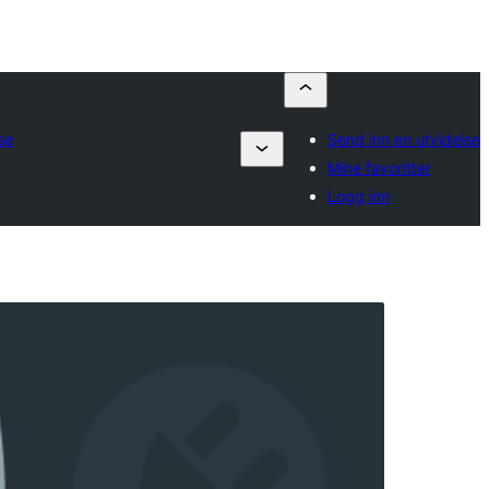
se
Send inn en utvidelse
Mine favoritter
Logg inn