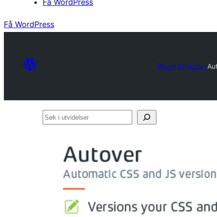
Få WordPress
Få WordPress
Plugin Directory
Au
Søk
i
utvidelser