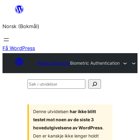
Hopp
til
Norsk (Bokmål)
innhold
Få WordPress
Plugin Directory
Biometric Authentication
Søk
i
utvidelser
Denne utvidelsen
har ikke blitt
testet mot noen av de siste 3
hovedutgivelsene av WordPress
.
Den er kanskje ikke lenger holdt