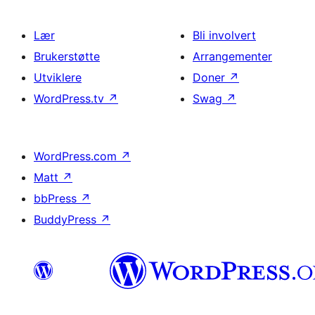
Lær
Bli involvert
Brukerstøtte
Arrangementer
Utviklere
Doner
↗
WordPress.tv
↗
Swag
↗
WordPress.com
↗
Matt
↗
bbPress
↗
BuddyPress
↗