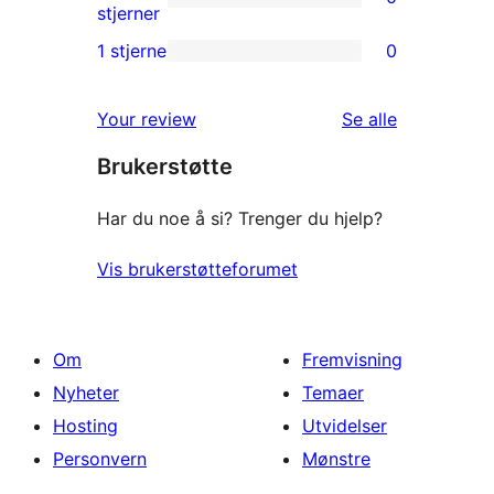
star
0
stjerner
reviews
2-
1 stjerne
0
0
star
1-
reviews
omtalene
Your review
Se alle
star
Brukerstøtte
reviews
Har du noe å si? Trenger du hjelp?
Vis brukerstøtteforumet
Om
Fremvisning
Nyheter
Temaer
Hosting
Utvidelser
Personvern
Mønstre