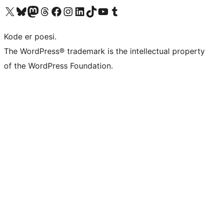
Besøk vår konto på X
Visit our Bluesky account
Besøk vår Mastodon-konto
Visit our Threads account
Besøk vår Facebook-side
Besøk vår Instagram-konto
Besøk vår LinkedIn-konto
Visit our TikTok account
Visit our YouTube channel
Visit our Tumblr account
Kode er poesi.
The WordPress® trademark is the intellectual property
of the WordPress Foundation.