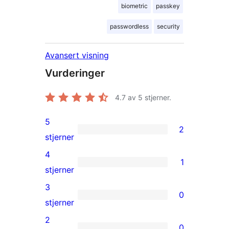
biometric
passkey
passwordless
security
Avansert visning
Vurderinger
4.7
av 5 stjerner.
5
2
2
stjerner
5-
4
1
star
1
stjerner
reviews
4-
3
0
star
0
stjerner
review
3-
2
0