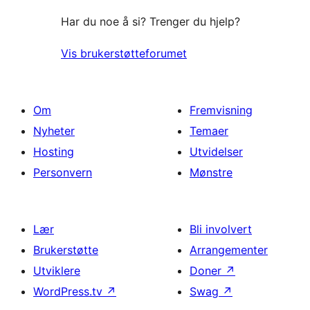
Har du noe å si? Trenger du hjelp?
Vis brukerstøtteforumet
Om
Fremvisning
Nyheter
Temaer
Hosting
Utvidelser
Personvern
Mønstre
Lær
Bli involvert
Brukerstøtte
Arrangementer
Utviklere
Doner
↗
WordPress.tv
↗
Swag
↗