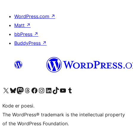
WordPress.com
↗
Matt
↗
bbPress
↗
BuddyPress
↗
Besøk vår konto på X
Visit our Bluesky account
Besøk vår Mastodon-konto
Visit our Threads account
Besøk vår Facebook-side
Besøk vår Instagram-konto
Besøk vår LinkedIn-konto
Visit our TikTok account
Visit our YouTube channel
Visit our Tumblr account
Kode er poesi.
The WordPress® trademark is the intellectual property
of the WordPress Foundation.