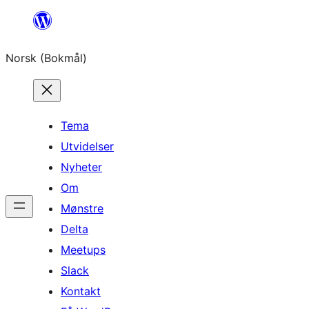
Hopp
til
Norsk (Bokmål)
innhold
Tema
Utvidelser
Nyheter
Om
Mønstre
Delta
Meetups
Slack
Kontakt