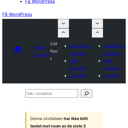
Få WordPress
Få WordPress
Call
Send inn en
Send inn en
Plugin
Roo
utvidelse
utvidelse
Directory
t
Mine
Mine
favoritter
favoritter
Logg inn
Logg inn
Søk
i
utvidelser
Denne utvidelsen
har ikke blitt
testet mot noen av de siste 3