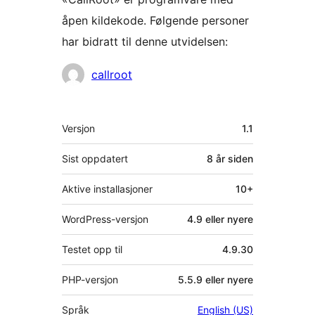
åpen kildekode. Følgende personer
har bidratt til denne utvidelsen:
Bidragsytere
callroot
Meta
Versjon
1.1
Sist oppdatert
8 år
siden
Aktive installasjoner
10+
WordPress-versjon
4.9 eller nyere
Testet opp til
4.9.30
PHP-versjon
5.5.9 eller nyere
Språk
English (US)