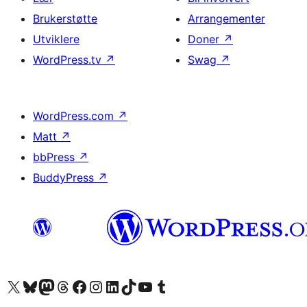
Brukerstøtte
Arrangementer
Utviklere
Doner
↗
WordPress.tv
↗
Swag
↗
WordPress.com
↗
Matt
↗
bbPress
↗
BuddyPress
↗
Besøk vår konto på X
Visit our Bluesky account
Besøk vår Mastodon-konto
Visit our Threads account
Besøk vår Facebook-side
Besøk vår Instagram-konto
Besøk vår LinkedIn-konto
Visit our TikTok account
Visit our YouTube channel
Visit our Tumblr account