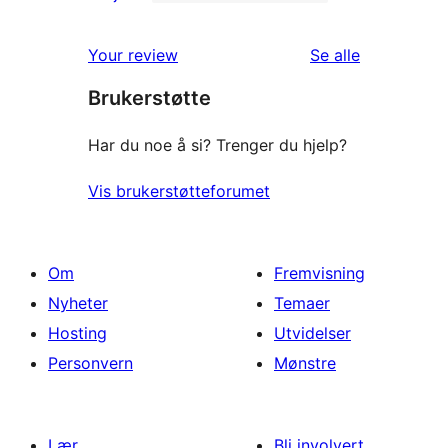
0
star
1-
reviews
omtalene
Your review
Se alle
star
Brukerstøtte
reviews
Har du noe å si? Trenger du hjelp?
Vis brukerstøtteforumet
Om
Fremvisning
Nyheter
Temaer
Hosting
Utvidelser
Personvern
Mønstre
Lær
Bli involvert