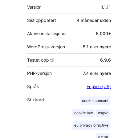
Meta
Versjon
1.1.11
Sist oppdatert
4 måneder
siden
Aktive installasjoner
5 000+
WordPress-versjon
5.1 eller nyere
Testet opp til
6.9.6
PHP-versjon
7.4 eller nyere
Språk
English (US)
Stikkord
cookie consent
cookie law
dsgvo
eu privacy directive
GDPR