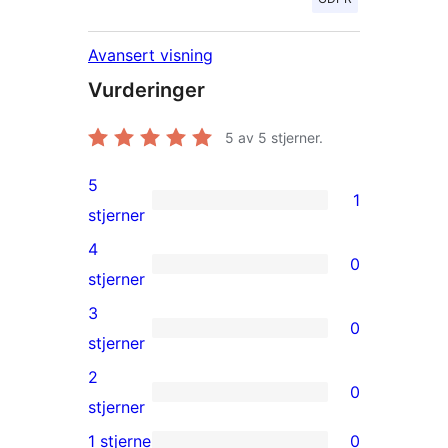
Avansert visning
Vurderinger
5
av 5 stjerner.
5
1
1
stjerner
5-
4
0
star
0
stjerner
review
4-
3
0
star
0
stjerner
reviews
3-
2
0
star
0
stjerner
reviews
2-
1 stjerne
0