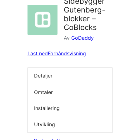
Sidebygger
Gutenberg-
blokker –
CoBlocks
Av
GoDaddy
Last ned
Forhåndsvisning
Detaljer
Omtaler
Installering
Utvikling