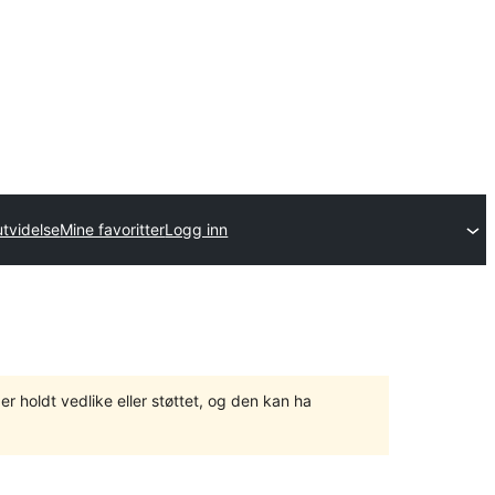
utvidelse
Mine favoritter
Logg inn
er holdt vedlike eller støttet, og den kan ha