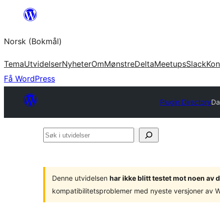
Hopp
til
Norsk (Bokmål)
innhold
Tema
Utvidelser
Nyheter
Om
Mønstre
Delta
Meetups
Slack
Kon
Få WordPress
Plugin Directory
Da
Søk
i
utvidelser
Denne utvidelsen
har ikke blitt testet mot noen a
kompatibilitetsproblemer med nyeste versjoner av 