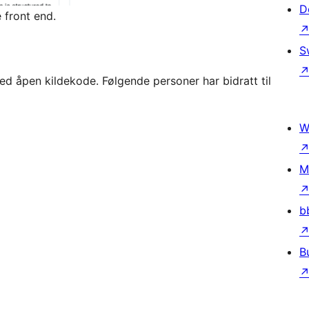
D
e front end.
S
 åpen kildekode. Følgende personer har bidratt til
W
M
b
B