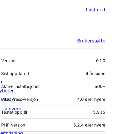
Last ned
Brukerstøtte
Meta
Versjon
0.1.0
Sist oppdatert
4 år
siden
m
Aktive installasjoner
500+
yheter
osting
WordPress-versjon
4.0 eller nyere
ersonvern
Testet opp til
5.9.15
PHP-versjon
5.2.4 eller nyere
remvisning