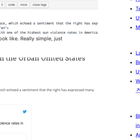
T
U
M
ok like. Really simple, just
L
B
U
W
Bl
i
A