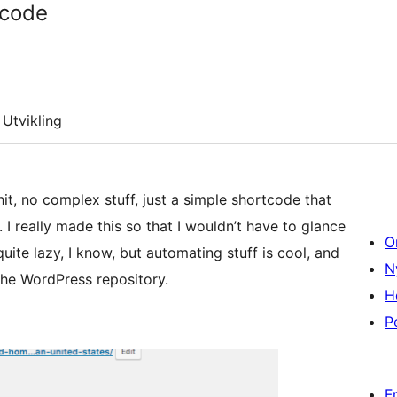
tcode
Utvikling
shit, no complex stuff, just a simple shortcode that
 really made this so that I wouldn’t have to glance
O
quite lazy, I know, but automating stuff is cool, and
N
the WordPress repository.
H
P
F