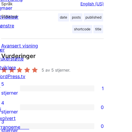
Språk
English (US)
emaer
tvidelser
Stikkord
date
posts
published
ønstre
shortcode
title
Avansert visning
ær
Vurderinger
rukerstøtte
tviklere
5
av 5 stjerner.
ordPress.tv
5
↗
1
1
stjerner
5-
4
0
i
star
0
stjerner
nvolvert
review
4-
3
0
rrangementer
star
0
stjerner