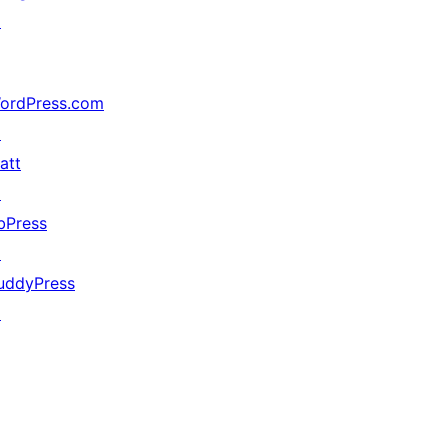
↗
ordPress.com
↗
att
↗
bPress
↗
uddyPress
↗