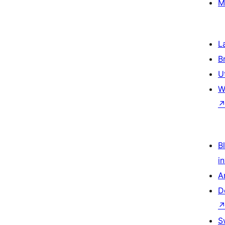
M
L
B
U
W
Bl
i
A
D
S