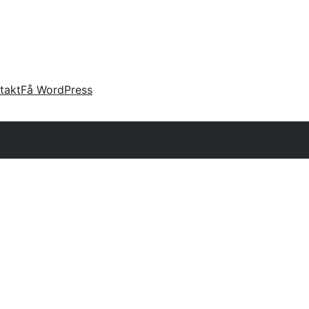
takt
Få WordPress