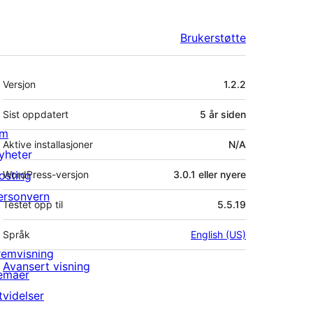
Brukerstøtte
Meta
Versjon
1.2.2
Sist oppdatert
5 år
siden
m
Aktive installasjoner
N/A
yheter
osting
WordPress-versjon
3.0.1 eller nyere
ersonvern
Testet opp til
5.5.19
Språk
English (US)
remvisning
Avansert visning
emaer
tvidelser