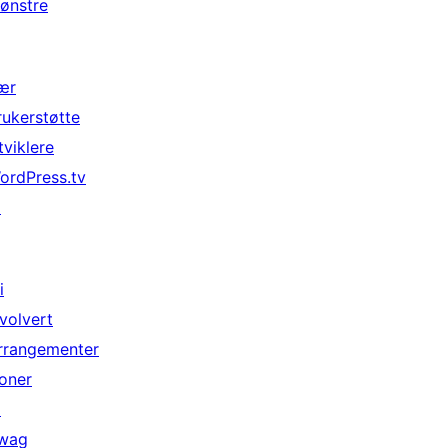
ønstre
ær
rukerstøtte
tviklere
ordPress.tv
↗
i
nvolvert
rrangementer
oner
↗
wag