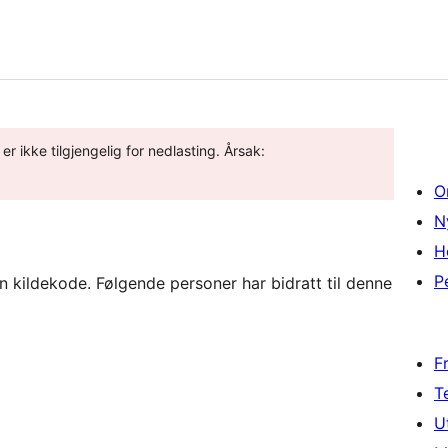
er ikke tilgjengelig for nedlasting. Årsak:
O
N
H
P
kildekode. Følgende personer har bidratt til denne
F
T
U