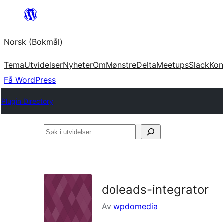
Hopp
til
Norsk (Bokmål)
innhold
Tema
Utvidelser
Nyheter
Om
Mønstre
Delta
Meetups
Slack
Kon
Få WordPress
Plugin Directory
Søk
i
utvidelser
doleads-integrator
Av
wpdomedia