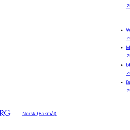
W
M
b
B
Norsk (Bokmål)