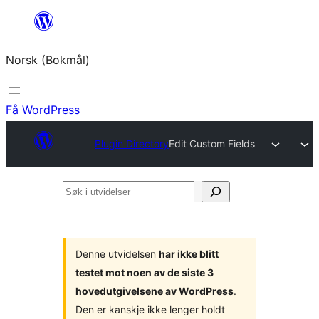
Hopp
til
Norsk (Bokmål)
innhold
Få WordPress
Plugin Directory
Edit Custom Fields
Søk
i
utvidelser
Denne utvidelsen
har ikke blitt
testet mot noen av de siste 3
hovedutgivelsene av WordPress
.
Den er kanskje ikke lenger holdt