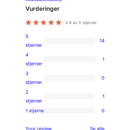
Vurderinger
4.8
av 5 stjerner.
5
14
14
stjerner
5-
4
1
star
1
stjerner
reviews
4-
3
0
star
0
stjerner
review
3-
2
1
star
1
stjerner
reviews
2-
1 stjerne
0
0
star
1-
review
omtalene
Your review
Se alle