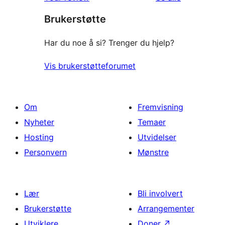
star
Brukerstøtte
reviews
Har du noe å si? Trenger du hjelp?
Vis brukerstøtteforumet
Om
Fremvisning
Nyheter
Temaer
Hosting
Utvidelser
Personvern
Mønstre
Lær
Bli involvert
Brukerstøtte
Arrangementer
Utviklere
Doner
↗