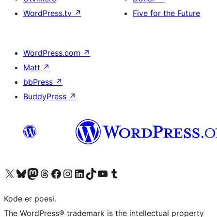
WordPress.tv
↗
Five for the Future
WordPress.com
↗
Matt
↗
bbPress
↗
BuddyPress
↗
Besøk vår konto på X
Visit our Bluesky account
Besøk vår Mastodon-konto
Visit our Threads account
Besøk vår Facebook-side
Besøk vår Instagram-konto
Besøk vår LinkedIn-konto
Visit our TikTok account
Visit our YouTube channel
Visit our Tumblr account
Kode er poesi.
The WordPress® trademark is the intellectual property