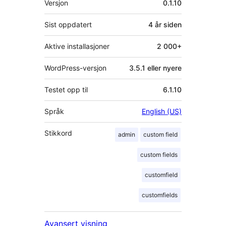
Versjon
0.1.10
Sist oppdatert
4 år
siden
Aktive installasjoner
2 000+
WordPress-versjon
3.5.1 eller nyere
Testet opp til
6.1.10
Språk
English (US)
Stikkord
admin
custom field
custom fields
customfield
customfields
Avansert visning