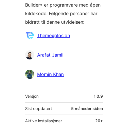
Builder» er programvare med åpen
kildekode. Følgende personer har
bidratt til denne utvidelsen:
Bidragsytere
Themexplosion
Arafat Jamil
Momin Khan
Meta
Versjon
1.0.9
Sist oppdatert
5 måneder
siden
Aktive installasjoner
20+