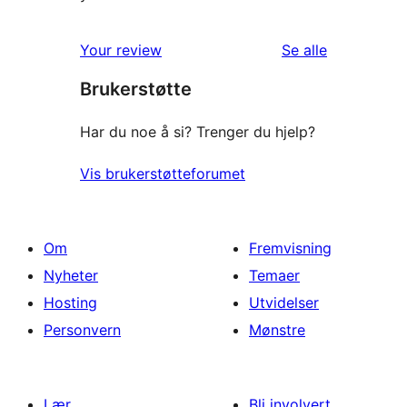
omtalene
Your review
Se alle
Brukerstøtte
Har du noe å si? Trenger du hjelp?
Vis brukerstøtteforumet
Om
Fremvisning
Nyheter
Temaer
Hosting
Utvidelser
Personvern
Mønstre
Lær
Bli involvert