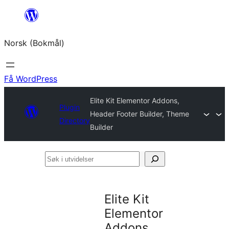
Hopp
til
Norsk (Bokmål)
innhold
Få WordPress
Elite Kit Elementor Addons,
Plugin
Header Footer Builder, Theme
Directory
Builder
Søk
i
utvidelser
Elite Kit
Elementor
Addons,