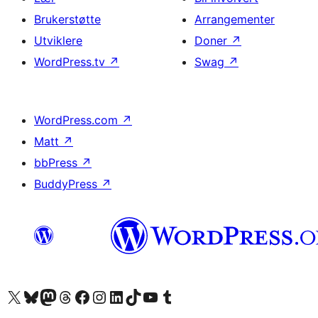
Brukerstøtte
Arrangementer
Utviklere
Doner
↗
WordPress.tv
↗
Swag
↗
WordPress.com
↗
Matt
↗
bbPress
↗
BuddyPress
↗
Besøk vår konto på X
Visit our Bluesky account
Besøk vår Mastodon-konto
Visit our Threads account
Besøk vår Facebook-side
Besøk vår Instagram-konto
Besøk vår LinkedIn-konto
Visit our TikTok account
Visit our YouTube channel
Visit our Tumblr account