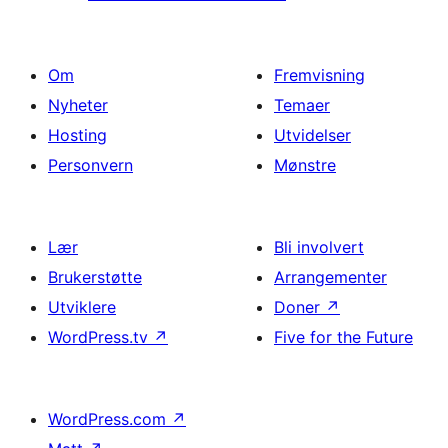
Om
Fremvisning
Nyheter
Temaer
Hosting
Utvidelser
Personvern
Mønstre
Lær
Bli involvert
Brukerstøtte
Arrangementer
Utviklere
Doner
↗
WordPress.tv
↗
Five for the Future
WordPress.com
↗