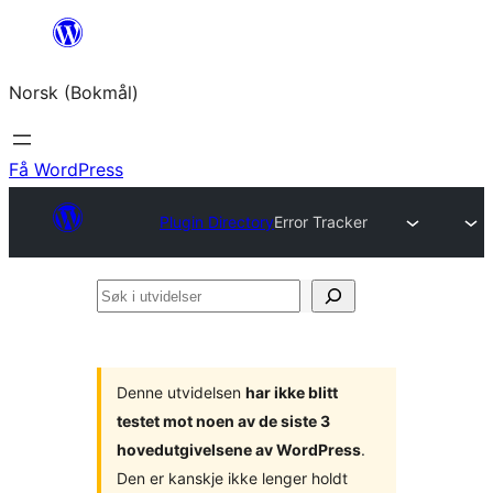
Hopp
til
Norsk (Bokmål)
innhold
Få WordPress
Plugin Directory
Error Tracker
Søk
i
utvidelser
Denne utvidelsen
har ikke blitt
testet mot noen av de siste 3
hovedutgivelsene av WordPress
.
Den er kanskje ikke lenger holdt