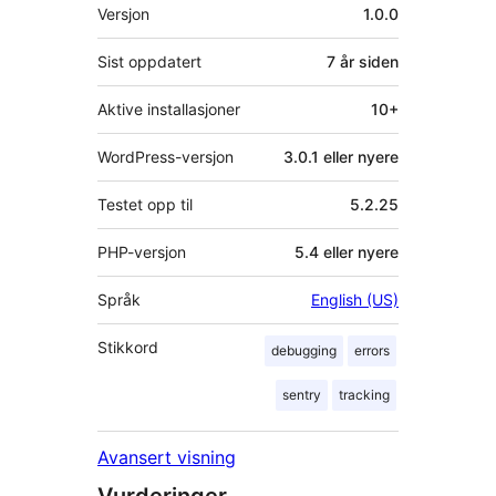
Meta
Versjon
1.0.0
Sist oppdatert
7 år
siden
Aktive installasjoner
10+
WordPress-versjon
3.0.1 eller nyere
Testet opp til
5.2.25
PHP-versjon
5.4 eller nyere
Språk
English (US)
Stikkord
debugging
errors
sentry
tracking
Avansert visning
Vurderinger