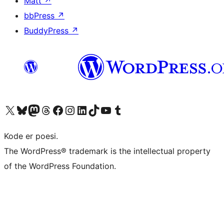
Matt
↗
bbPress
↗
BuddyPress
↗
Besøk vår konto på X
Visit our Bluesky account
Besøk vår Mastodon-konto
Visit our Threads account
Besøk vår Facebook-side
Besøk vår Instagram-konto
Besøk vår LinkedIn-konto
Visit our TikTok account
Visit our YouTube channel
Visit our Tumblr account
Kode er poesi.
The WordPress® trademark is the intellectual property
of the WordPress Foundation.